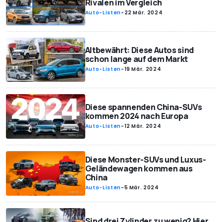
Rivalen im Vergleich
Auto-Listen
-
22 Mär. 2024
Altbewährt: Diese Autos sind
schon lange auf dem Markt
Auto-Listen
-
19 Mär. 2024
Diese spannenden China-SUVs
kommen 2024 nach Europa
Auto-Listen
-
12 Mär. 2024
Diese Monster-SUVs und Luxus-
Geländewagen kommen aus
China
Auto-Listen
-
5 Mär. 2024
Sind drei Zylinder zu wenig? Hier