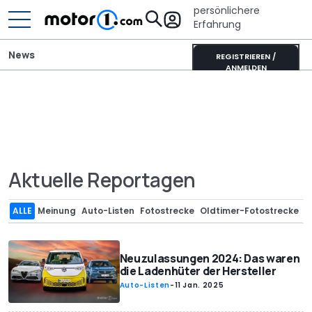
persönlichere
Erfahrung
News
REGISTRIEREN /
ANMELDEN
Aktuelle Reportagen
ALLE
Meinung
Auto-Listen
Fotostrecke
Oldtimer-Fotostrecke
Neuzulassungen 2024: Das waren
die Ladenhüter der Hersteller
Auto-Listen
-
11 Jan. 2025