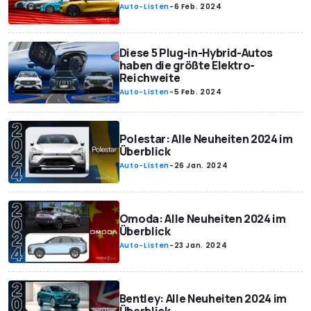
Auto-Listen
-
6 Feb. 2024
Diese 5 Plug-in-Hybrid-Autos
haben die größte Elektro-
Reichweite
Auto-Listen
-
5 Feb. 2024
Polestar: Alle Neuheiten 2024 im
Überblick
Auto-Listen
-
26 Jan. 2024
Omoda: Alle Neuheiten 2024 im
Überblick
Auto-Listen
-
23 Jan. 2024
Bentley: Alle Neuheiten 2024 im
Überblick