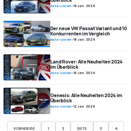
Auto-Listen
-
19 Jan. 2024
Der neue VW Passat Variant und 10
Konkurrenten im Vergleich
Auto-Listen
-
18 Jan. 2024
Land Rover: Alle Neuheiten 2024
im Überblick
Auto-Listen
-
16 Jan. 2024
Genesis: Alle Neuheiten 2024 im
Überblick
Auto-Listen
-
12 Jan. 2024
VORHERIGE
1
2
SEITE
3
4