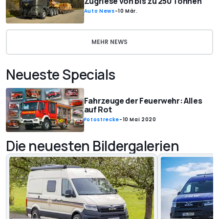
Zugriese von bis zu 250 Tonnen
Auto News
-
10 Mär.
MEHR NEWS
Neueste Specials
Fahrzeuge der Feuerwehr: Alles
auf Rot
Fotostrecke
-
10 Mai 2020
Die neuesten Bildergalerien