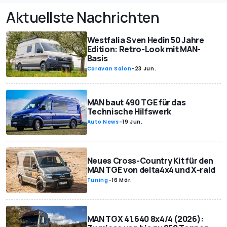
Aktuellste Nachrichten
Westfalia Sven Hedin 50 Jahre
Edition: Retro-Look mit MAN-
Basis
Caravan Salon
-
23 Jun.
MAN baut 490 TGE für das
Technische Hilfswerk
Auto News
-
19 Jun.
Neues Cross-Country Kit für den
MAN TGE von delta4x4 und X-raid
Tuning
-
16 Mär.
MAN TGX 41.640 8x4/4 (2026):