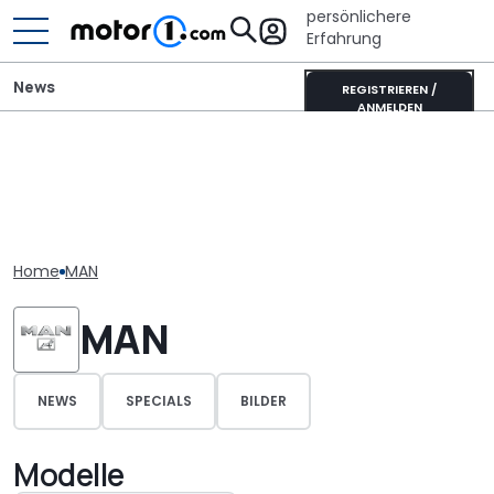
persönlichere
Erfahrung
News
REGISTRIEREN /
ANMELDEN
Home
MAN
MAN
NEWS
SPECIALS
BILDER
Modelle