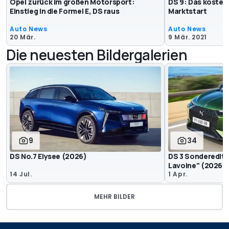
Opel zurück im großen Motorsport:
DS 9: Das kostet
Einstieg in die Formel E, DS raus
Marktstart
Auto News
Auto News
20 Mär.
9 Mär. 2021
Die neuesten Bildergalerien
9
34
DS No.7 Elysee (2026)
DS 3 Sonderediti
Lavoine" (2026)
14 Jul.
1 Apr.
MEHR BILDER