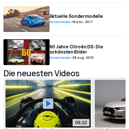
Aktuelle Sondermodelle
Fotostrecke
-
19 Dez. 2017
60 Jahre Citroën DS: Die
schönsten Bilder
Fotostrecke
-
28 Aug. 2015
Die neuesten Videos
05:22