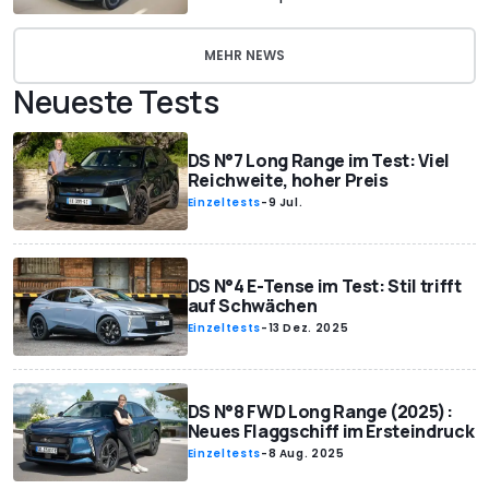
MEHR NEWS
Neueste Tests
DS N°7 Long Range im Test: Viel
Reichweite, hoher Preis
Einzeltests
-
9 Jul.
DS N°4 E-Tense im Test: Stil trifft
auf Schwächen
Einzeltests
-
13 Dez. 2025
DS N°8 FWD Long Range (2025):
Neues Flaggschiff im Ersteindruck
Einzeltests
-
8 Aug. 2025