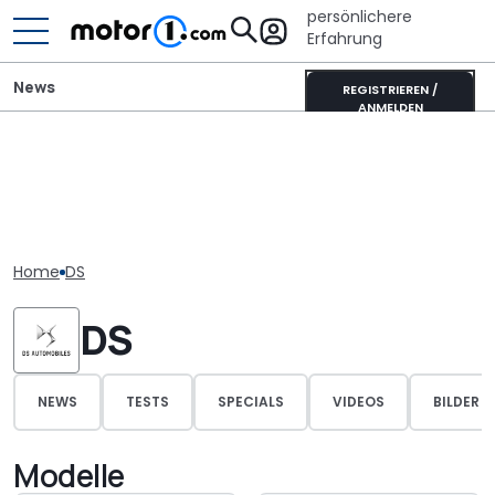
persönlichere
Erfahrung
News
REGISTRIEREN /
ANMELDEN
Home
DS
DS
NEWS
TESTS
SPECIALS
VIDEOS
BILDER
Modelle