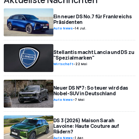
Ein neuer DS No.7 für Frankreichs
Präsidenten
Auto News
-
14 Jul.
Stellantis macht Lancia und DS zu
"Spezialmarken"
Wirtschaft
-
22 Mai
Neuer DS N°7: So teuer wird das
Nobel-SUV in Deutschland
Auto News
-
7 Mai
DS 3 (2026) Maison Sarah
Lavoine: Haute Couture auf
Rädern?
Auto News
-
1 Apr.