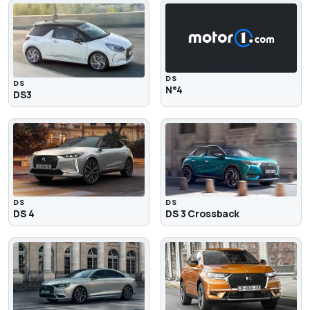
DS
DS
N°4
DS3
DS
DS
DS 4
DS 3 Crossback