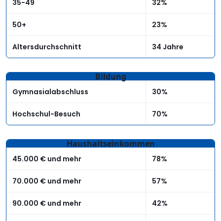
35-49
32%
50+
23%
Altersdurchschnitt
34 Jahre
Bildung
Gymnasialabschluss
30%
Hochschul-Besuch
70%
Haushaltseinkommen
45.000 € und mehr
78%
70.000 € und mehr
57%
90.000 € und mehr
42%