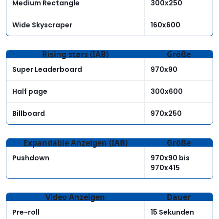
Medium Rectangle
300x250
Wide Skyscraper
160x600
Rising stars (IAB)
Größe
Super Leaderboard
970x90
Half page
300x600
Billboard
970x250
Expandable Anzeigen (IAB)
Größe
Pushdown
970x90 bis
970x415
Video Anzeigen
Dauer
Pre-roll
15 Sekunden