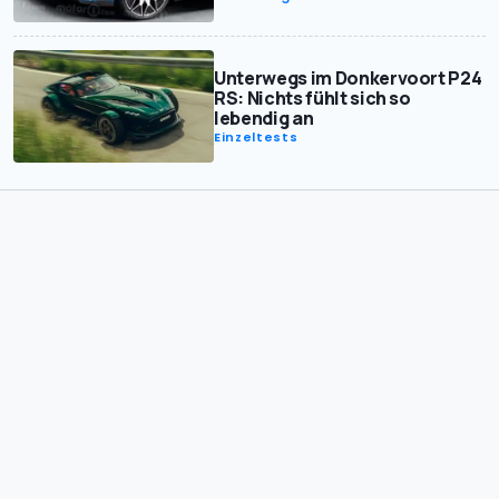
Unterwegs im Donkervoort P24
RS: Nichts fühlt sich so
lebendig an
Einzeltests