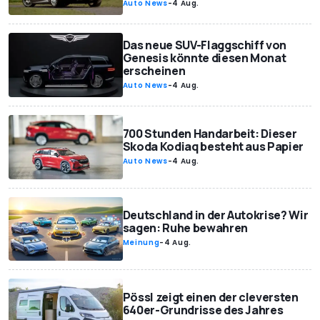
Auto News
-
4 Aug.
Das neue SUV-Flaggschiff von
Genesis könnte diesen Monat
erscheinen
Auto News
-
4 Aug.
700 Stunden Handarbeit: Dieser
Skoda Kodiaq besteht aus Papier
Auto News
-
4 Aug.
Deutschland in der Autokrise? Wir
sagen: Ruhe bewahren
Meinung
-
4 Aug.
Pössl zeigt einen der cleversten
640er-Grundrisse des Jahres