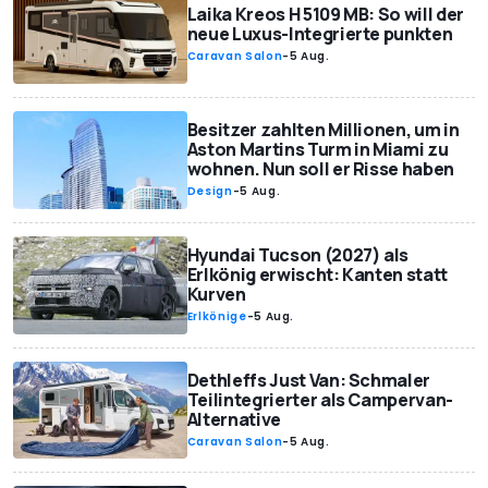
Laika Kreos H 5109 MB: So will der
neue Luxus-Integrierte punkten
Caravan Salon
-
5 Aug.
Besitzer zahlten Millionen, um in
Aston Martins Turm in Miami zu
wohnen. Nun soll er Risse haben
Design
-
5 Aug.
Hyundai Tucson (2027) als
Erlkönig erwischt: Kanten statt
Kurven
Erlkönige
-
5 Aug.
Dethleffs Just Van: Schmaler
Teilintegrierter als Campervan-
Alternative
Caravan Salon
-
5 Aug.