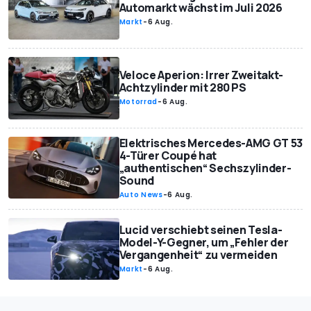
Automarkt wächst im Juli 2026
Markt
-
6 Aug.
Veloce Aperion: Irrer Zweitakt-
Achtzylinder mit 280 PS
Motorrad
-
6 Aug.
Elektrisches Mercedes-AMG GT 53
4-Türer Coupé hat
„authentischen“ Sechszylinder-
Sound
Auto News
-
6 Aug.
Lucid verschiebt seinen Tesla-
Model-Y-Gegner, um „Fehler der
Vergangenheit“ zu vermeiden
Markt
-
6 Aug.