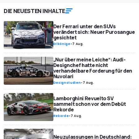
DIE NEUESTEN INHALTE
Der Ferrari unter den SUVs
verändert sich: Neuer Purosangue
gesichtet
Erlkönige
-
7 Aug.
„Nur über meine Leiche“: Audi-
Designchef hatte nicht
verhandelbare Forderung für den
Nuvolari
Designstudien
-
7 Aug.
Lamborghini Revuelto SV
sammelt schon vor dem Debüt
Rekorde
Rekorde
-
7 Aug.
Neuzulassungen in Deutschland: