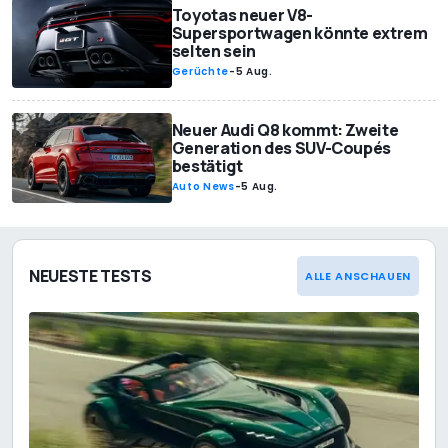
Toyotas neuer V8-
Supersportwagen könnte extrem
selten sein
Gerüchte
-
5 Aug.
Neuer Audi Q8 kommt: Zweite
Generation des SUV-Coupés
bestätigt
Auto News
-
5 Aug.
NEUESTE TESTS
ALLE ANSCHAUEN