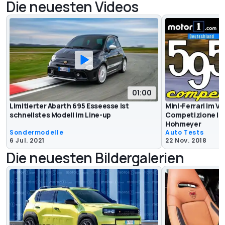
Die neuesten Videos
01:00
Limitierter Abarth 695 Esseesse ist
Mini-Ferrari im V
schnellstes Modell im Line-up
Competizione | 
Hohmeyer
Sondermodelle
Auto Tests
6 Jul. 2021
22 Nov. 2018
Die neuesten Bildergalerien