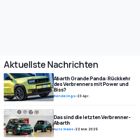
Aktuellste Nachrichten
Abarth Grande Panda: Rückkehr
des Verbrenners mit Power und
Biss?
Renderings
-
23 Apr.
Das sind die letzten Verbrenner-
Abarth
Auto News
-
22 Mai 2025