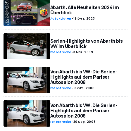
Abarth: Alle Neuheiten 2024 im
Überblick
Auto-Listen
-
19 Dez. 2023
Serien-Highlights von Abarth bis
VW im Überblick
Fotostrecke
-
3 Mär. 2009
Von Abarth bis VW: Die Serien-
Highlights auf dem Pariser
Autosalon 2008
Fotostrecke
-
13 Okt. 2008
Von Abarth bis VW: Die Serien-
Highlights auf dem Pariser
Autosalon 2008
Fotostrecke
-
30 Sep. 2008