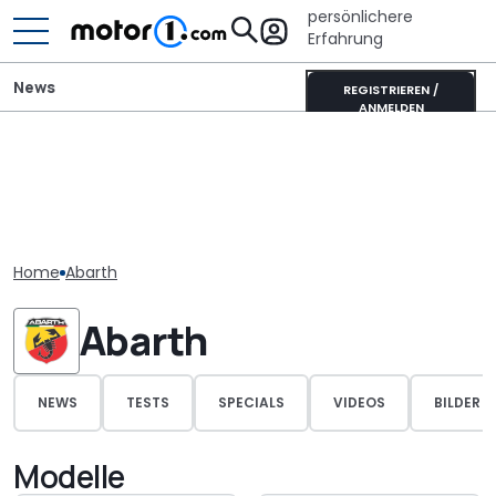
persönlichere
Erfahrung
News
REGISTRIEREN /
ANMELDEN
Home
Abarth
Abarth
NEWS
TESTS
SPECIALS
VIDEOS
BILDER
Modelle