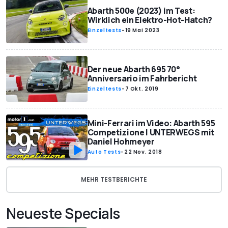
Abarth 500e (2023) im Test:
Wirklich ein Elektro-Hot-Hatch?
Einzeltests
-
19 Mai 2023
Der neue Abarth 695 70°
Anniversario im Fahrbericht
Einzeltests
-
7 Okt. 2019
Mini-Ferrari im Video: Abarth 595
Competizione | UNTERWEGS mit
Daniel Hohmeyer
Auto Tests
-
22 Nov. 2018
MEHR TESTBERICHTE
Neueste Specials