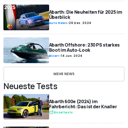
Abarth: Die Neuheiten für 2025 im
Überblick
Auto News
-
26 Dez. 2024
Abarth Offshore: 230 PS starkes
Boot im Auto-Look
Bizarr
-
14 Jun. 2024
MEHR NEWS
Neueste Tests
Abarth 600e (2024) im
Fahrbericht: Das ist der Knaller
Einzeltests