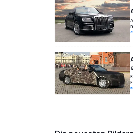
A
n
A
B
F
E