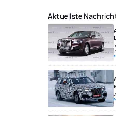
Aktuellste Nachrich
L
R
A
D
E