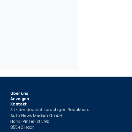
Über uns
Anzeigen
Kontakt
Sitz der deutschsprachigen Redaktion:
Auto News Medien GmbH
Hans-Pinsel-Str. 9b
85540 Haar