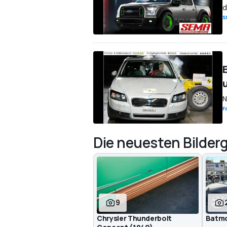
d
S
N
F
Die neuesten Bilderg
9
Chrysler Thunderbolt
Batmo