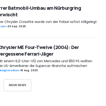
Irrer Batmobil-Umbau am Nürburgring
erwischt
er Chrysler Crossfire wurde von der Polizei sofort stillgelegt
izarr
-
20 Sep. 2025
Chrysler ME Four-Twelve (2004): Der
vergessene Ferrari-Jäger
it einem 6,0-Liter-V12 von Mercedes und 850 PS wollten
ie US-Amerikaner die Supercar-Branche aufmischen
esignstudien
-
16 Aug. 2025
MEHR NEWS