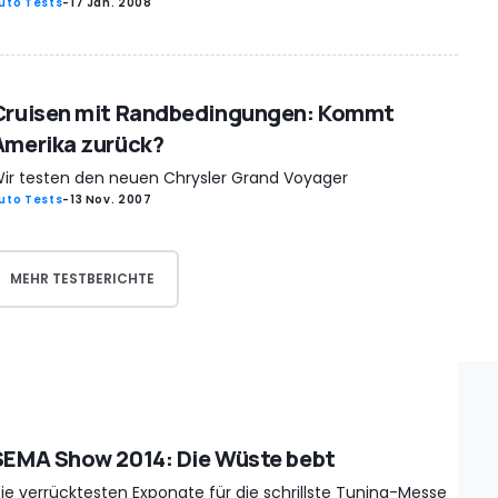
uto Tests
-
17 Jan. 2008
Cruisen mit Randbedingungen: Kommt
Amerika zurück?
ir testen den neuen Chrysler Grand Voyager
uto Tests
-
13 Nov. 2007
MEHR TESTBERICHTE
SEMA Show 2014: Die Wüste bebt
ie verrücktesten Exponate für die schrillste Tuning-Messe