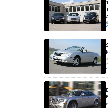
C
g
V
U
i
A
W