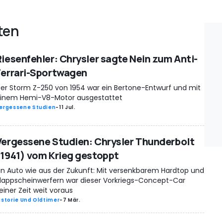
ten
Riesenfehler: Chrysler sagte Nein zum Anti-
Ferrari-Sportwagen
er Storm Z-250 von 1954 war ein Bertone-Entwurf und mit
inem Hemi-V8-Motor ausgestattet
ergessene Studien
-
11 Jul.
Vergessene Studien: Chrysler Thunderbolt
(1941) vom Krieg gestoppt
in Auto wie aus der Zukunft: Mit versenkbarem Hardtop und
lappscheinwerfern war dieser Vorkriegs-Concept-Car
einer Zeit weit voraus
istorie Und Oldtimer
-
7 Mär.