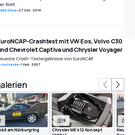
er Welt
EMA Show
-
27 Okt. 2014
EuroNCAP-Crashtest mit VW Eos, Volvo C30
und Chevrolet Captiva und Chrysler Voyager
eueste Crash-Testergebnisse von EuroNCAP
otostrecke
-
1 Feb. 2007
alerien
2
9
3
bil am Nürburgring
Chrysler ME 412 Konzept
Neuer Ch