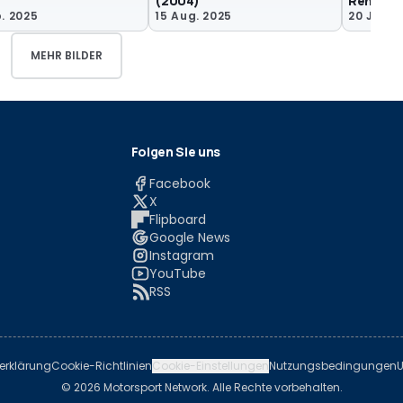
(2004)
Renderi
. 2025
15 Aug. 2025
20 Jun. 
MEHR BILDER
Folgen Sie uns
Facebook
X
Flipboard
Google News
Instagram
YouTube
RSS
erklärung
Cookie-Richtlinien
Cookie-Einstellungen
Nutzungsbedingungen
U
© 2026 Motorsport Network. Alle Rechte vorbehalten.