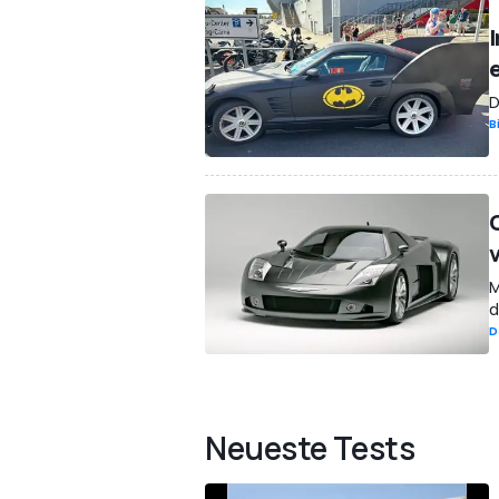
D
B
M
d
D
Neueste Tests