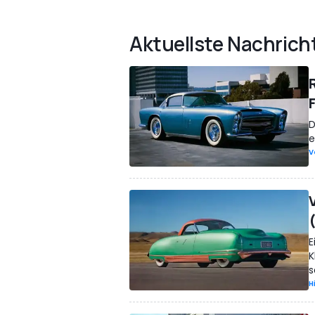
Aktuellste Nachrich
D
e
V
E
K
s
H