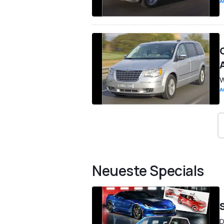
A
W
A
Neueste Specials
D