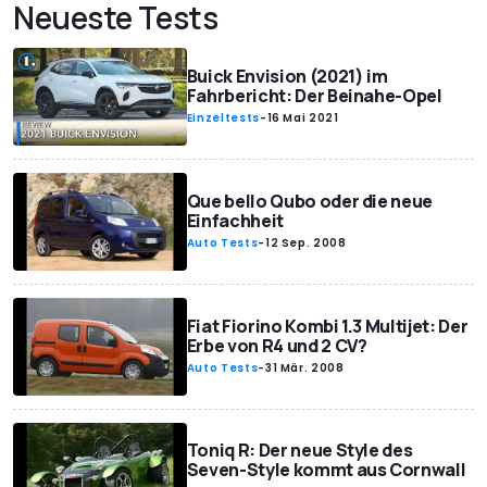
Neueste Tests
Buick Envision (2021) im
Fahrbericht: Der Beinahe-Opel
Einzeltests
-
16 Mai 2021
Que bello Qubo oder die neue
Einfachheit
Auto Tests
-
12 Sep. 2008
Fiat Fiorino Kombi 1.3 Multijet: Der
Erbe von R4 und 2 CV?
Auto Tests
-
31 Mär. 2008
Toniq R: Der neue Style des
Seven-Style kommt aus Cornwall