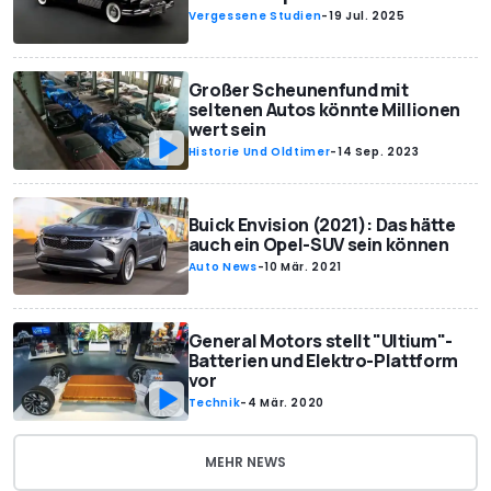
Vergessene Studien
-
19 Jul. 2025
Großer Scheunenfund mit
seltenen Autos könnte Millionen
wert sein
Historie Und Oldtimer
-
14 Sep. 2023
Buick Envision (2021): Das hätte
auch ein Opel-SUV sein können
Auto News
-
10 Mär. 2021
General Motors stellt "Ultium"-
Batterien und Elektro-Plattform
vor
Technik
-
4 Mär. 2020
MEHR NEWS