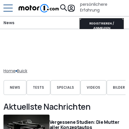
persönlichere
Erfahrung
News
REGISTRIEREN /
ANMELDEN
Home
Buick
NEWS
TESTS
SPECIALS
VIDEOS
BILDER
Aktuellste Nachrichten
Vergessene Studien: Die Mutter
aller Konzeptautos