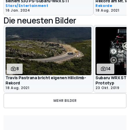
seinem 530 PS-Subaru-WRX STI
Rekord am Mt. W
Stars/Entertainment
Rekorde
16 Jan. 2024
18 Aug. 2021
Die neuesten Bilder
8
14
Travis Pastrana bricht eigenen Hillclimb-
Subaru WRX STI E
Rekord
Prototyp
18 Aug. 2021
23 Okt. 2019
MEHR BILDER