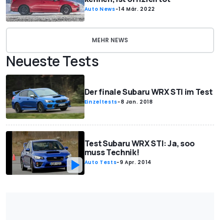
Auto News
-
14 Mär. 2022
MEHR NEWS
Neueste Tests
Der finale Subaru WRX STI im Test
Einzeltests
-
8 Jan. 2018
Test Subaru WRX STI: Ja, soo
muss Technik!
Auto Tests
-
9 Apr. 2014