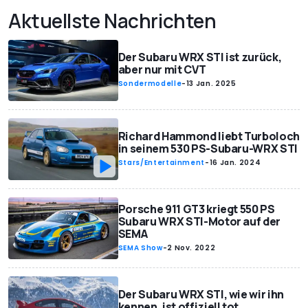
Aktuellste Nachrichten
Der Subaru WRX STI ist zurück,
aber nur mit CVT
Sondermodelle
-
13 Jan. 2025
Richard Hammond liebt Turboloch
in seinem 530 PS-Subaru-WRX STI
Stars/Entertainment
-
16 Jan. 2024
Porsche 911 GT3 kriegt 550 PS
Subaru WRX STI-Motor auf der
SEMA
SEMA Show
-
2 Nov. 2022
Der Subaru WRX STI, wie wir ihn
kennen, ist offiziell tot