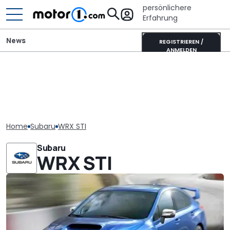
persönlichere
Erfahrung
News
REGISTRIEREN /
ANMELDEN
Home
Subaru
WRX STI
Subaru
WRX STI