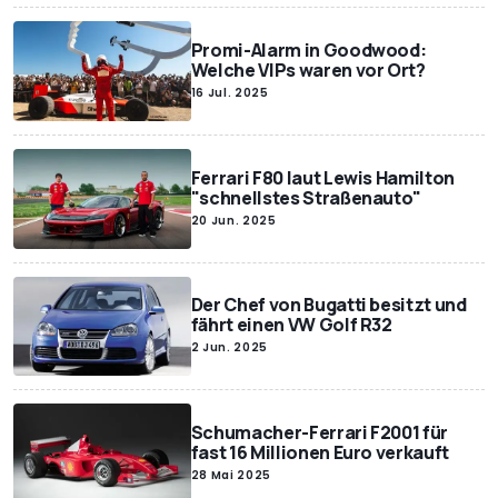
Promi-Alarm in Goodwood:
Welche VIPs waren vor Ort?
16 Jul. 2025
Ferrari F80 laut Lewis Hamilton
"schnellstes Straßenauto"
20 Jun. 2025
Der Chef von Bugatti besitzt und
fährt einen VW Golf R32
2 Jun. 2025
Schumacher-Ferrari F2001 für
fast 16 Millionen Euro verkauft
28 Mai 2025