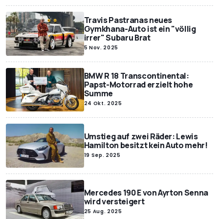
Travis Pastranas neues
Gymkhana-Auto ist ein "völlig
irrer" Subaru Brat
5 Nov. 2025
BMW R 18 Transcontinental:
Papst-Motorrad erzielt hohe
Summe
24 Okt. 2025
Umstieg auf zwei Räder: Lewis
Hamilton besitzt kein Auto mehr!
19 Sep. 2025
Mercedes 190 E von Ayrton Senna
wird versteigert
25 Aug. 2025