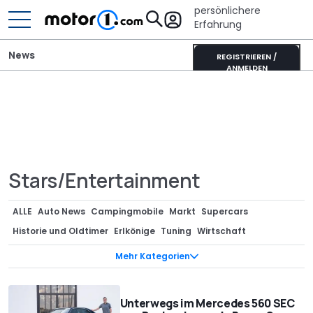
persönlichere
Erfahrung
News
REGISTRIEREN /
ANMELDEN
Stars/Entertainment
ALLE
Auto News
Campingmobile
Markt
Supercars
Historie und Oldtimer
Erlkönige
Tuning
Wirtschaft
Sondermodelle
Teaser
Anzeige
Neuvorstellungen
Mehr Kategorien
Designstudien
Renderings
Technik
Ratgeber
Vergessene Studien
Bizarr
Motorrad
Interview
Design
Unterwegs im Mercedes 560 SEC
Gerüchte
Events
Stars/Entertainment
Trending
Rekorde