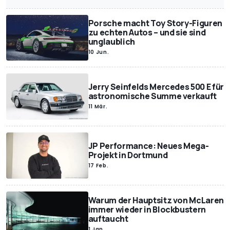
Porsche macht Toy Story-Figuren
zu echten Autos – und sie sind
unglaublich
10 Jun.
Jerry Seinfelds Mercedes 500 E für
astronomische Summe verkauft
11 Mär.
JP Performance: Neues Mega-
Projekt in Dortmund
17 Feb.
Warum der Hauptsitz von McLaren
immer wieder in Blockbustern
auftaucht
1 Jan.