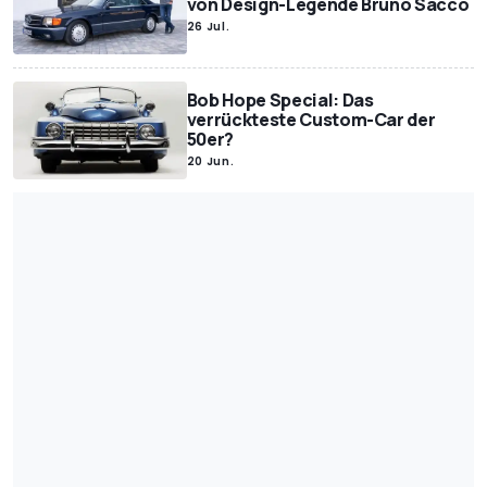
von Design-Legende Bruno Sacco
Green Cars
Sicherheit
Videospiele
Motorsport.com
26 Jul.
In eigener Sache
Motorsport.com
Tipps und Tests
Bob Hope Special: Das
verrückteste Custom-Car der
50er?
20 Jun.