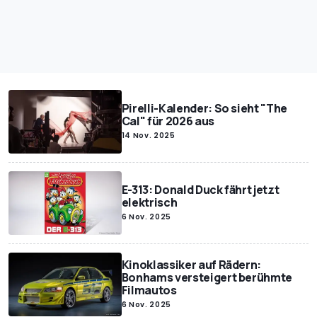
Pirelli-Kalender: So sieht "The
Cal" für 2026 aus
14 Nov. 2025
E-313: Donald Duck fährt jetzt
elektrisch
6 Nov. 2025
Kinoklassiker auf Rädern:
Bonhams versteigert berühmte
Filmautos
6 Nov. 2025