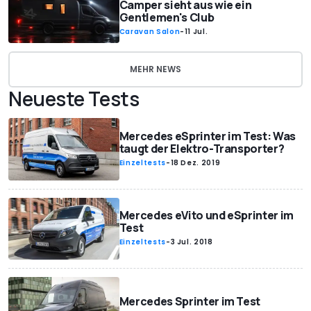
Camper sieht aus wie ein
Gentlemen's Club
Caravan Salon
-
11 Jul.
MEHR NEWS
Neueste Tests
Mercedes eSprinter im Test: Was
taugt der Elektro-Transporter?
Einzeltests
-
18 Dez. 2019
Mercedes eVito und eSprinter im
Test
Einzeltests
-
3 Jul. 2018
Mercedes Sprinter im Test