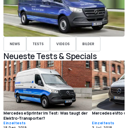
NEWS
TESTS
VIDEOS
BILDER
Neueste Tests & Specials
Mercedes eSprinter im Test: Was taugt der
Mercedes eVito un
Elektro-Transporter?
Einzeltests
Einzeltests
18 Dez. 2019
3 Jul. 2018