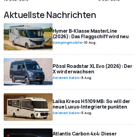
Aktuellste Nachrichten
Hymer B-Klasse MasterLine
(2026): Das Flaggschiff wird neu
Campingmobile
-
10 Aug.
Pössl Roadstar XL Evo (2026): Der
X wird erwachsen
Caravan Salon
-
8 Aug.
Laika Kreos H 5109 MB: So will der
neue Luxus-Integrierte punkten
Caravan Salon
-
5 Aug.
Atlantis Carbon 4x4: Dieser