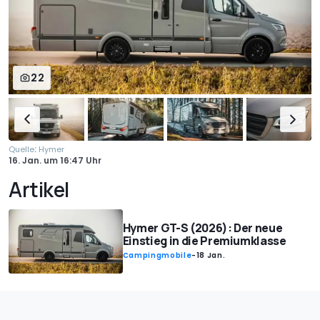
22
:
Quelle
Hymer
16. Jan.
um
16:47 Uhr
Artikel
Hymer GT-S (2026): Der neue
Einstieg in die Premiumklasse
Campingmobile
-
18 Jan.