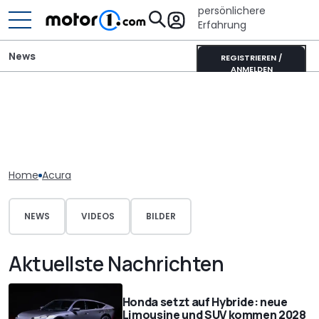
persönlichere
Erfahrung
News
REGISTRIEREN /
ANMELDEN
Home
Acura
NEWS
VIDEOS
BILDER
Aktuellste Nachrichten
Honda setzt auf Hybride: neue
Limousine und SUV kommen 2028