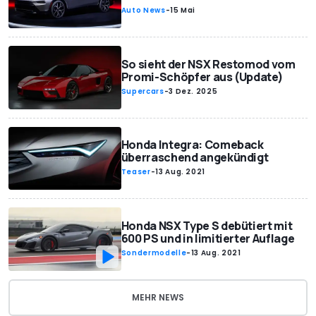
Auto News
-
15 Mai
So sieht der NSX Restomod vom
Promi-Schöpfer aus (Update)
Supercars
-
3 Dez. 2025
Honda Integra: Comeback
überraschend angekündigt
Teaser
-
13 Aug. 2021
Honda NSX Type S debütiert mit
600 PS und in limitierter Auflage
Sondermodelle
-
13 Aug. 2021
MEHR NEWS