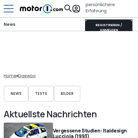
persönlichere
Erfahrung
News
REGISTRIEREN /
ANMELDEN
Home
Daewoo
NEWS
TESTS
BILDER
Aktuellste Nachrichten
Vergessene Studien: Italdesign
Lucciola (1993)