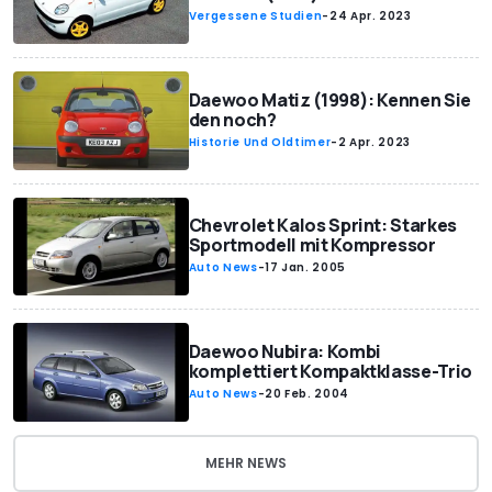
Vergessene Studien
-
24 Apr. 2023
Daewoo Matiz (1998): Kennen Sie
den noch?
Historie Und Oldtimer
-
2 Apr. 2023
Chevrolet Kalos Sprint: Starkes
Sportmodell mit Kompressor
Auto News
-
17 Jan. 2005
Daewoo Nubira: Kombi
komplettiert Kompaktklasse-Trio
Auto News
-
20 Feb. 2004
MEHR NEWS