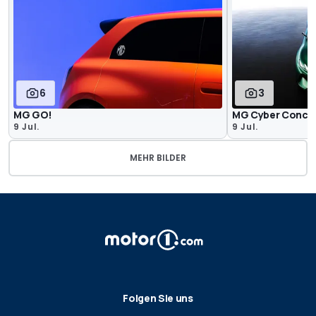
6
3
MG GO!
MG Cyber Conce
9 Jul.
9 Jul.
MEHR BILDER
Folgen Sie uns