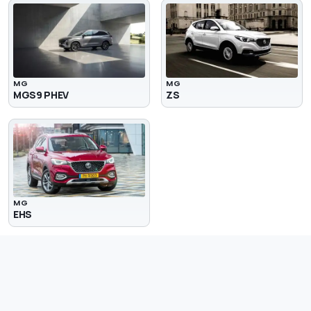
MG
MG
MGS9 PHEV
ZS
MG
EHS