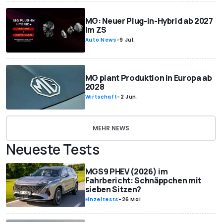
MG: Neuer Plug-in-Hybrid ab 2027
im ZS
Auto News
-
9 Jul.
MG plant Produktion in Europa ab
2028
Wirtschaft
-
2 Jun.
MEHR NEWS
Neueste Tests
MGS9 PHEV (2026) im
Fahrbericht: Schnäppchen mit
sieben Sitzen?
Einzeltests
-
26 Mai