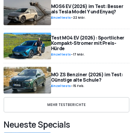
MGS6 EV (2026) im Test: Besser
als Tesla Model Y und Enyaq?
Einzeltests
-
22 Mär.
Test MG4 EV (2026): Sportlicher
Kompakt-Stromer mit Preis-
Hürde
Einzeltests
-
17 Mär.
MG ZS Benziner (2026) im Test:
Günstige alte Schule?
Einzeltests
-
15 Feb.
MEHR TESTBERICHTE
Neueste Specials