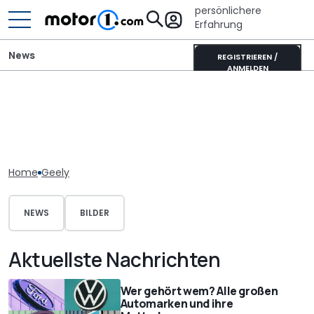
persönlichere
Erfahrung
News
REGISTRIEREN /
ANMELDEN
Home
Geely
NEWS
BILDER
Aktuellste Nachrichten
Wer gehört wem? Alle großen
Automarken und ihre