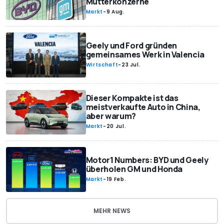
Mutterkonzerne
Markt
-
9 Aug.
Geely und Ford gründen
gemeinsames Werk in Valencia
Wirtschaft
-
23 Jul.
Dieser Kompakte ist das
meistverkaufte Auto in China,
aber warum?
Markt
-
20 Jul.
Motor1 Numbers: BYD und Geely
überholen GM und Honda
Markt
-
19 Feb.
MEHR NEWS