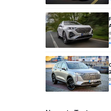
G
s
A
D
A