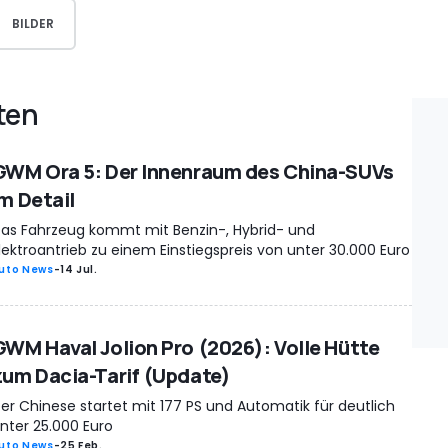
BILDER
ten
GWM Ora 5: Der Innenraum des China-SUVs
im Detail
as Fahrzeug kommt mit Benzin-, Hybrid- und
lektroantrieb zu einem Einstiegspreis von unter 30.000 Euro
uto News
-
14 Jul.
GWM Haval Jolion Pro (2026): Volle Hütte
zum Dacia-Tarif (Update)
er Chinese startet mit 177 PS und Automatik für deutlich
nter 25.000 Euro
uto News
-
25 Feb.