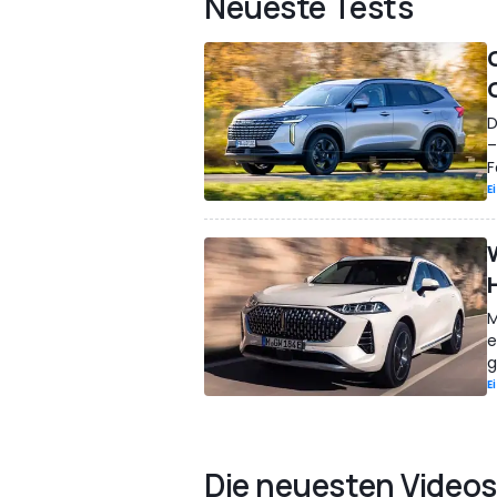
Neueste Tests
D
–
F
E
M
e
g
E
Die neuesten Videos