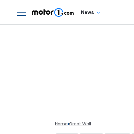
News
Home
Great Wall