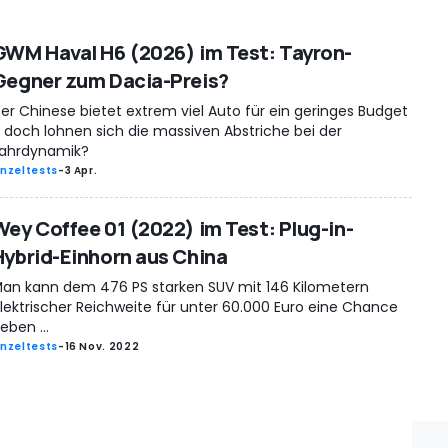
GWM Haval H6 (2026) im Test: Tayron-
Gegner zum Dacia-Preis?
er Chinese bietet extrem viel Auto für ein geringes Budget
 doch lohnen sich die massiven Abstriche bei der
ahrdynamik?
inzeltests
-
3 Apr.
Wey Coffee 01 (2022) im Test: Plug-in-
Hybrid-Einhorn aus China
an kann dem 476 PS starken SUV mit 146 Kilometern
lektrischer Reichweite für unter 60.000 Euro eine Chance
eben ...
inzeltests
-
16 Nov. 2022