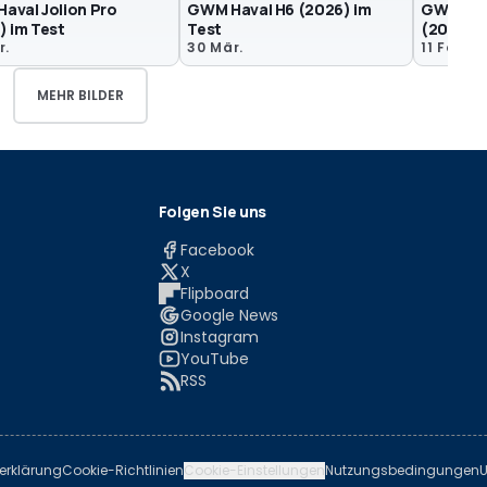
aval Jolion Pro
GWM Haval H6 (2026) im
GWM Hava
) im Test
Test
(2026)
r.
30 Mär.
11 Feb.
MEHR BILDER
Folgen Sie uns
Facebook
X
Flipboard
Google News
Instagram
YouTube
RSS
erklärung
Cookie-Richtlinien
Cookie-Einstellungen
Nutzungsbedingungen
U