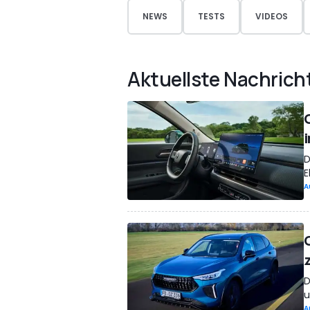
NEWS
TESTS
VIDEOS
Aktuellste Nachrich
D
E
A
D
u
A