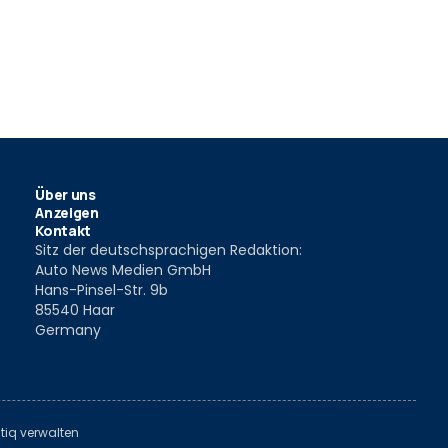
l Jolion Pro
GWM Haval H6 (2026)
GWM Haval 
11 Dez. 2025
15 Okt. 202
Über uns
Anzeigen
Kontakt
Sitz der deutschsprachigen Redaktion:
Auto News Medien GmbH
Hans-Pinsel-Str. 9b
85540 Haar
Germany
tiq verwalten