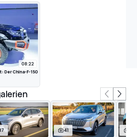
08:22
t: Der China-F-150
alerien
37
41
9