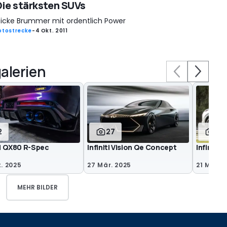
Die stärksten SUVs
icke Brummer mit ordentlich Power
otostrecke
-
4 Okt. 2011
alerien
2
27
57
ti QX80 R-Spec
Infiniti Vision Qe Concept
Infiniti
. 2025
27 Mär. 2025
21 Mär. 
MEHR BILDER