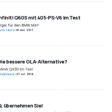
Infiniti Q60S mit 405-PS-V6 im Test
rger für den BMW M4?
uto Tests
-
18 Jan. 2017
Die bessere GLA-Alternative?
nfiniti QX30 im Test
inzeltests
-
27 Jul. 2016
Q, übernehmen Sie!