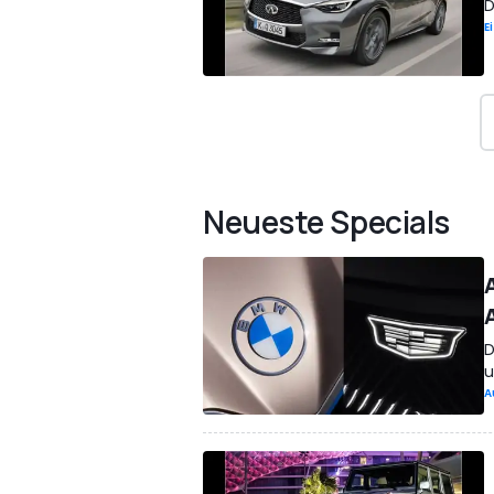
D
E
Neueste Specials
D
u
A