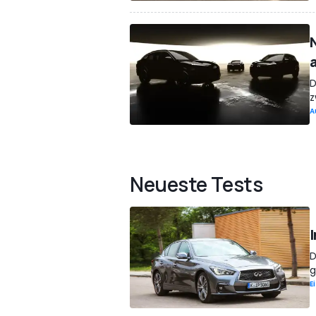
D
z
A
Neueste Tests
D
g
E