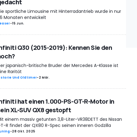
gedacht
ie sportliche Limousine mit Hinterradantrieb wurde in nur
6 Monaten entwickelt
easer
-
15 Jun.
Infiniti Q30 (2015-2019): Kennen Sie den
noch?
er japanisch-britische Bruder der Mercedes A-Klasse ist
ine Rarität
istorie Und Oldtimer
-
2 Mär.
Infiniti hat einen 1.000-PS-GT-R-Motor in
sein XL-SUV QX8 gestopft
it einem massiv getunten 3,8-Liter-VR38DETT des Nissan
T-R findet der QX80 R-Spec seinen inneren Godzilla
uning
-
28 Okt. 2025