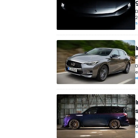
D
2
T
D
e
H
M
G
T