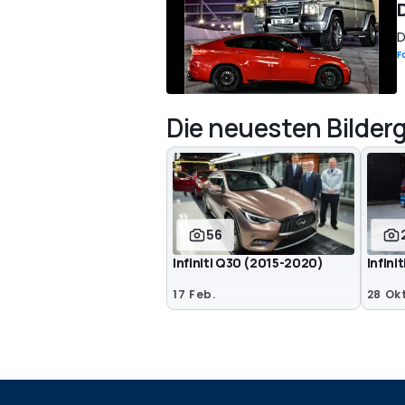
D
F
Die neuesten Bilderg
56
Infiniti Q30 (2015-2020)
Infini
17 Feb.
28 Okt