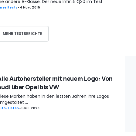
ie andere A-Klasse: Der neue Infiniti Q30 im Test
inzeltests
-
4 Nov. 2015
MEHR TESTBERICHTE
Alle Autohersteller mit neuem Logo: Von
Audi über Opel bis VW
iese Marken haben in den letzten Jahren ihre Logos
mgestaltet ...
uto-Listen
-
1 Jul. 2023