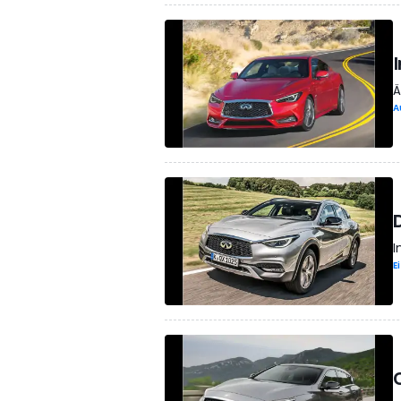
Ä
A
I
E