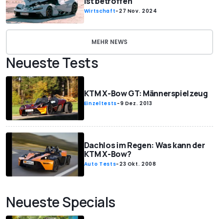
ist betroffen
Wirtschaft
-
27 Nov. 2024
MEHR NEWS
Neueste Tests
KTM X-Bow GT: Männerspielzeug
Einzeltests
-
9 Dez. 2013
Dachlos im Regen: Was kann der
KTM X-Bow?
Auto Tests
-
23 Okt. 2008
Neueste Specials