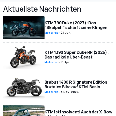
Aktuellste Nachrichten
KTM 790 Duke (2027): Das
"Skalpell" schärft seine Klingen
Motorrad
-
23 Jun.
KTM 1390 Super Duke RR (2026):
Das radikale Über-Beast
Motorrad
-
15 Apr.
Brabus 1400 R Signature Edition:
Brutales Bike auf KTM-Basis
Motorrad
-
4 Nov. 2025
KTM ist insolvent! Auch der X-Bow