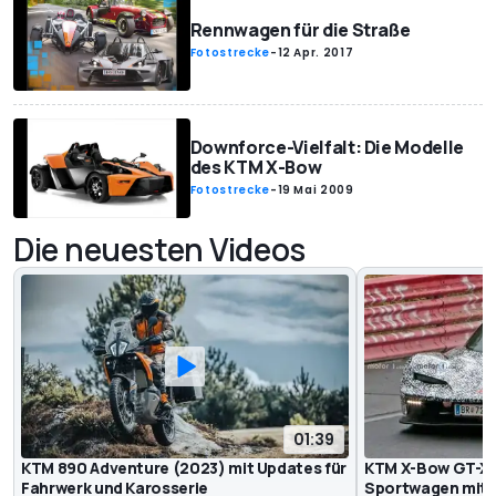
Rennwagen für die Straße
Fotostrecke
-
12 Apr. 2017
Downforce-Vielfalt: Die Modelle
des KTM X-Bow
Fotostrecke
-
19 Mai 2009
Die neuesten Videos
01:39
KTM 890 Adventure (2023) mit Updates für
KTM X-Bow GT-XR
Fahrwerk und Karosserie
Sportwagen mit 