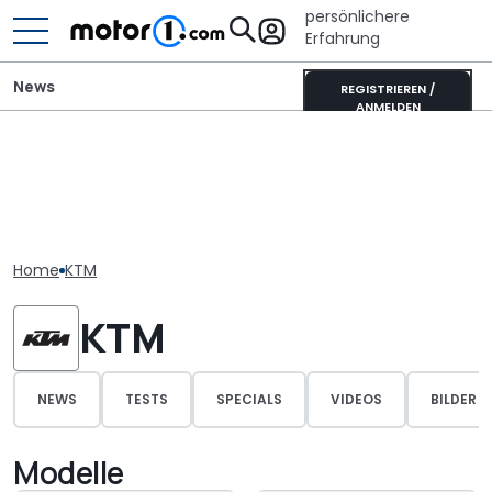
persönlichere
Erfahrung
News
REGISTRIEREN /
ANMELDEN
Home
KTM
KTM
NEWS
TESTS
SPECIALS
VIDEOS
BILDER
Modelle