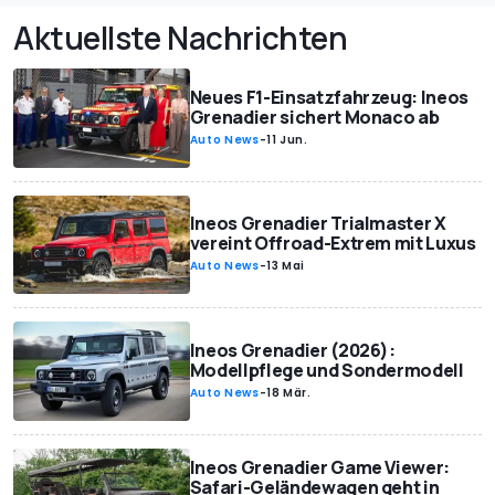
Aktuellste Nachrichten
Neues F1-Einsatzfahrzeug: Ineos
Grenadier sichert Monaco ab
Auto News
-
11 Jun.
Ineos Grenadier Trialmaster X
vereint Offroad-Extrem mit Luxus
Auto News
-
13 Mai
Ineos Grenadier (2026):
Modellpflege und Sondermodell
Auto News
-
18 Mär.
Ineos Grenadier Game Viewer:
Safari-Geländewagen geht in