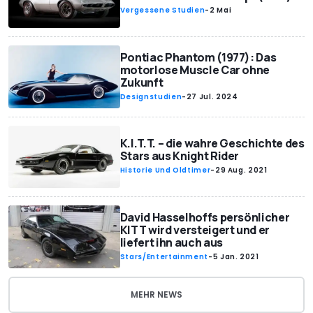
Vergessene Studien
-
2 Mai
Pontiac Phantom (1977): Das
motorlose Muscle Car ohne
Zukunft
Designstudien
-
27 Jul. 2024
K.I.T.T. – die wahre Geschichte des
Stars aus Knight Rider
Historie Und Oldtimer
-
29 Aug. 2021
David Hasselhoffs persönlicher
KITT wird versteigert und er
liefert ihn auch aus
Stars/Entertainment
-
5 Jan. 2021
MEHR NEWS