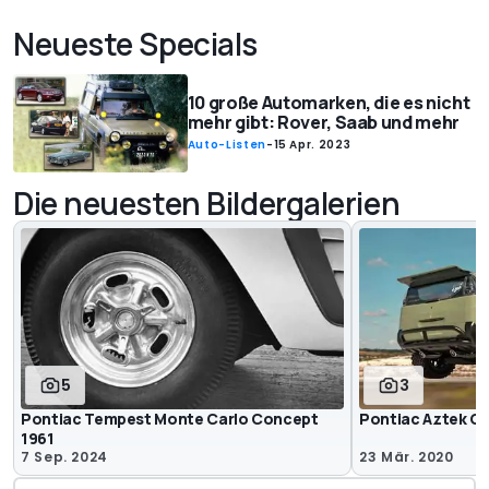
Neueste Specials
10 große Automarken, die es nicht
mehr gibt: Rover, Saab und mehr
Auto-Listen
-
15 Apr. 2023
Die neuesten Bildergalerien
5
3
Pontiac Tempest Monte Carlo Concept
Pontiac Aztek O
1961
7 Sep. 2024
23 Mär. 2020