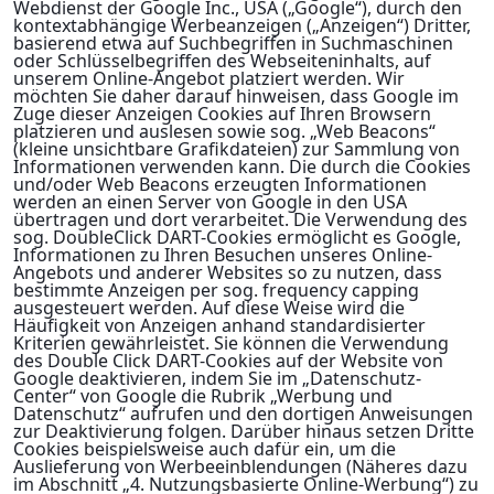
Webdienst der Google Inc., USA („Google“), durch den
kontextabhängige Werbeanzeigen („Anzeigen“) Dritter,
basierend etwa auf Suchbegriffen in Suchmaschinen
oder Schlüsselbegriffen des Webseiteninhalts, auf
unserem Online-Angebot platziert werden. Wir
möchten Sie daher darauf hinweisen, dass Google im
Zuge dieser Anzeigen Cookies auf Ihren Browsern
platzieren und auslesen sowie sog. „Web Beacons“
(kleine unsichtbare Grafikdateien) zur Sammlung von
Informationen verwenden kann. Die durch die Cookies
und/oder Web Beacons erzeugten Informationen
werden an einen Server von Google in den USA
übertragen und dort verarbeitet. Die Verwendung des
sog. DoubleClick DART-Cookies ermöglicht es Google,
Informationen zu Ihren Besuchen unseres Online-
Angebots und anderer Websites so zu nutzen, dass
bestimmte Anzeigen per sog. frequency capping
ausgesteuert werden. Auf diese Weise wird die
Häufigkeit von Anzeigen anhand standardisierter
Kriterien gewährleistet. Sie können die Verwendung
des Double Click DART-Cookies auf der Website von
Google deaktivieren, indem Sie im „Datenschutz-
Center“ von Google die Rubrik „Werbung und
Datenschutz“ aufrufen und den dortigen Anweisungen
zur Deaktivierung folgen. Darüber hinaus setzen Dritte
Cookies beispielsweise auch dafür ein, um die
Auslieferung von Werbeeinblendungen (Näheres dazu
im Abschnitt „4. Nutzungsbasierte Online-Werbung“) zu