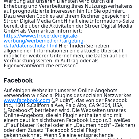
Werbung auf unseren Diensten wird durch die
Erhebung und Verarbeitung Ihres Nutzungsverhaltens
auf prognostizierte Interessen hin für Sie optimiert.
Dazu werden Cookies auf Ihrem Rechner gespeichert.
Ströer Digital Media GmbH hält eine Informations-Seite
bereit, die über die Aktivitäten der Ströer Digital Media
GmbH als Vermarkter informiert:
https://www.stroeer.de/digitale-
werbung/werbemedien/targeting-
data/datenschutz.html
Hier finden Sie neben
allgemeinen Informationen eine aktuelle Übersicht
möglicher weiterer Unternehmen, die Daten auf den
Vermarktungsseiten im Auftrag oder als
Eigenverantwortliche erfassen.
Facebook
Auf einigen Webseiten unseres Online-Angebots
verwenden wir Social Plugins des sozialen Netzwerkes
www.facebook.com
(„Plugin“), das von der Facebook
Inc., 1601 S.California Ave, Palo Alto, CA 94304, USA,
(„Facebook“) betrieben wird. Die Webseiten unseres
Online-Angebots, die ein Plugin enthalten sind mit
einem deutlich sichtbaren Facebook Logo (z.B. weißes
„f“ auf blauer Kachel oder ein „Daumen hoch“ - Zeichen)
oder dem Zusatz "Facebook Social Plugin"
gekennzeichnet. Wenn Sie eine entsprechende