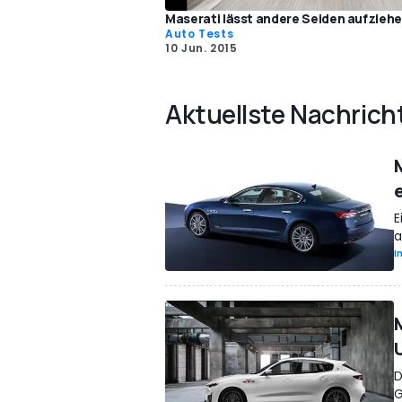
Maserati lässt andere Seiden aufzieh
Auto Tests
10 Jun. 2015
Aktuellste Nachrich
E
a
I
D
G