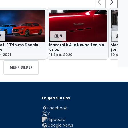
2
9
11
ti F Tributo Special
Maserati: Alle Neuheiten bis
Maserati
n
2024
(2021)
. 2021
11 Sep. 2020
10 Aug. 
MEHR BILDER
Folgen Sie uns
Facebook
X
Flipboard
Google News