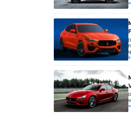
A
D
F
q
S
D
w
A