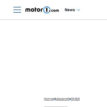
News
Home
Maserati
Ghibli