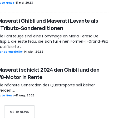
uto News
-
11 Mai 2023
Maserati Ghibli und Maserati Levante als
FTributo-Sondereditionen
ie Fahrzeuge sind eine Hommage an Maria Teresa De
ilippis, die erste Frau, die sich für einen Formel-1-Grand-Prix
ualifizierte ...
ondermodelle
-
14 Okt. 2022
Maserati schickt 2024 den Ghibli und den
V8-Motor in Rente
ie nächste Generation des Quattroporte soll kleiner
erden ...
uto News
-
11 Aug. 2022
MEHR NEWS