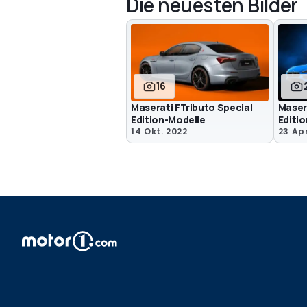
Die neuesten Bilder
16
Maserati FTributo Special
Masera
Edition-Modelle
Editio
14 Okt. 2022
23 Apr