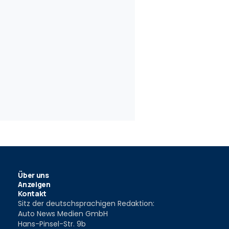
24
7
 Ghibli Trofeo
Maserati Ghibli Hybrid (2021)
Großer Lux
2020
16 Jul. 2020
23 Aug. 201
Über uns
Anzeigen
Kontakt
Sitz der deutschsprachigen Redaktion:
Auto News Medien GmbH
Hans-Pinsel-Str. 9b