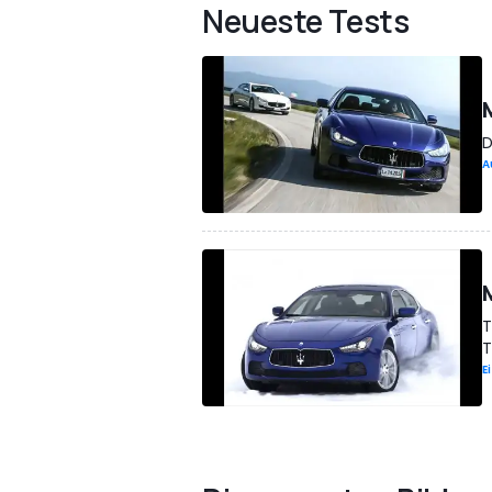
Neueste Tests
D
A
T
T
E