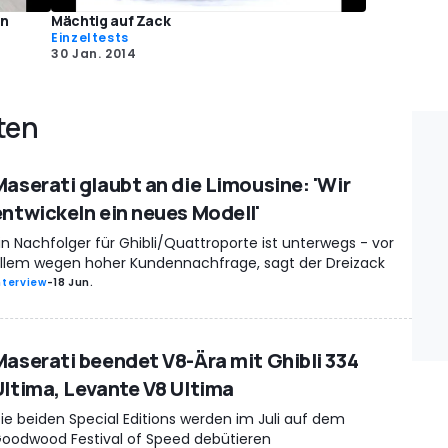
en
Mächtig auf Zack
Einzeltests
30 Jan. 2014
ten
Maserati glaubt an die Limousine: 'Wir
entwickeln ein neues Modell'
in Nachfolger für Ghibli/Quattroporte ist unterwegs - vor
llem wegen hoher Kundennachfrage, sagt der Dreizack
nterview
-
18 Jun.
Maserati beendet V8-Ära mit Ghibli 334
Ultima, Levante V8 Ultima
ie beiden Special Editions werden im Juli auf dem
oodwood Festival of Speed debütieren