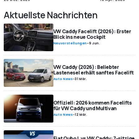
Aktuellste Nachrichten
VW Caddy Facelift (2026): Erster
Blick ins neue Cockpit
Neuvorstellungen
-
9 Jun.
VW Caddy (2026): Beliebter
Lastenesel erhält sanftes Facelift
Auto News
-
31 Mär.
Offiziell: 2026 kommen Facelifts
für VW Caddy und Multivan
Auto News
-
12 Mär.
Fiat Qubo L vs VW Caddy: 7-sitzige