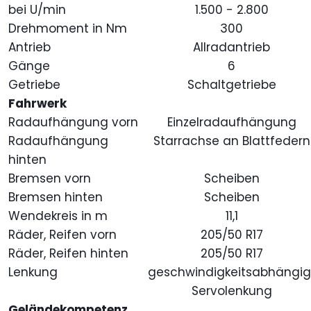
bei U/min
1.500 - 2.800
Drehmoment in Nm
300
Antrieb
Allradantrieb
Gänge
6
Getriebe
Schaltgetriebe
Fahrwerk
Radaufhängung vorn
Einzelradaufhängung
Radaufhängung
Starrachse an Blattfeder
hinten
Bremsen vorn
Scheiben
Bremsen hinten
Scheiben
Wendekreis in m
11,1
Räder, Reifen vorn
205/50 R17
Räder, Reifen hinten
205/50 R17
Lenkung
geschwindigkeitsabhängi
Servolenkung
Geländekompetenz