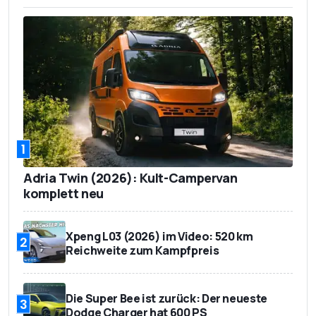
1
Adria Twin (2026): Kult-Campervan
komplett neu
Xpeng L03 (2026) im Video: 520 km
2
Reichweite zum Kampfpreis
Die Super Bee ist zurück: Der neueste
3
Dodge Charger hat 600 PS