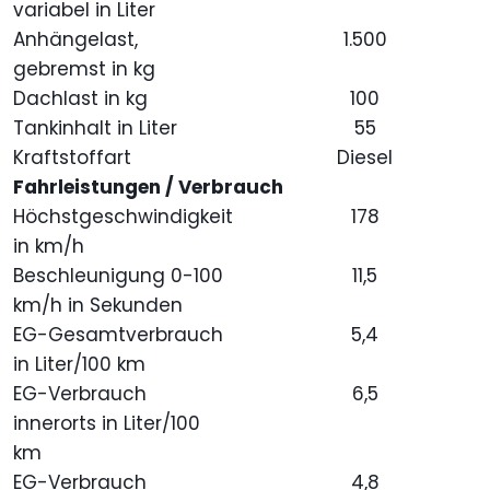
variabel in Liter
Anhängelast,
1.500
gebremst in kg
Dachlast in kg
100
Tankinhalt in Liter
55
Kraftstoffart
Diesel
Fahrleistungen / Verbrauch
Höchstgeschwindigkeit
178
in km/h
Beschleunigung 0-100
11,5
km/h in Sekunden
EG-Gesamtverbrauch
5,4
in Liter/100 km
EG-Verbrauch
6,5
innerorts in Liter/100
km
EG-Verbrauch
4,8