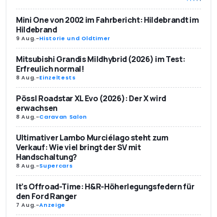
Mini One von 2002 im Fahrbericht: Hildebrandt im
Hildebrand
9 Aug.
-
Historie und Oldtimer
Mitsubishi Grandis Mildhybrid (2026) im Test:
Erfreulich normal!
8 Aug.
-
Einzeltests
Pössl Roadstar XL Evo (2026): Der X wird
erwachsen
8 Aug.
-
Caravan Salon
Ultimativer Lambo Murciélago steht zum
Verkauf: Wie viel bringt der SV mit
Handschaltung?
8 Aug.
-
Supercars
It’s Offroad-Time: H&R-Höherlegungsfedern für
den Ford Ranger
7 Aug.
-
Anzeige