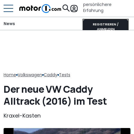
persönlichere
Erfahrung
News
REGISTRIEREN /
ANMELDEN
GWM Ora 5 vs. VW T-Roc:
Mini One von 2002 im
VW Golf GTI Ed
China-Neuling gegen
Fahrbericht: Hildebrandt
Werksabholung
Kompakt-Platzhirsch
im Hildebrand
Autostadt im 
Home
Volkswagen
Caddy
Tests
Der neue VW Caddy
Alltrack (2016) im Test
Kraxel-Kasten