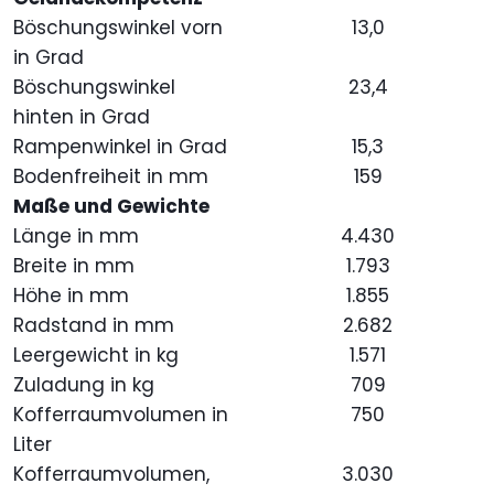
Böschungswinkel vorn
13,0
in Grad
Böschungswinkel
23,4
hinten in Grad
Rampenwinkel in Grad
15,3
Bodenfreiheit in mm
159
Maße und Gewichte
Länge in mm
4.430
Breite in mm
1.793
Höhe in mm
1.855
Radstand in mm
2.682
Leergewicht in kg
1.571
Zuladung in kg
709
Kofferraumvolumen in
750
Liter
Kofferraumvolumen,
3.030