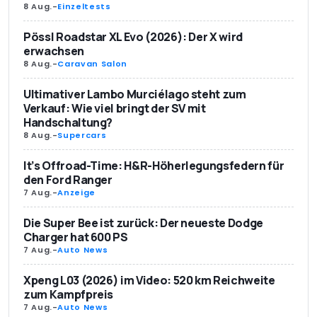
8 Aug.
-
Einzeltests
Pössl Roadstar XL Evo (2026): Der X wird
erwachsen
8 Aug.
-
Caravan Salon
Ultimativer Lambo Murciélago steht zum
Verkauf: Wie viel bringt der SV mit
Handschaltung?
8 Aug.
-
Supercars
It’s Offroad-Time: H&R-Höherlegungsfedern für
den Ford Ranger
7 Aug.
-
Anzeige
Die Super Bee ist zurück: Der neueste Dodge
Charger hat 600 PS
7 Aug.
-
Auto News
Xpeng L03 (2026) im Video: 520 km Reichweite
zum Kampfpreis
7 Aug.
-
Auto News