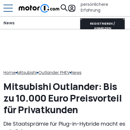
persönlichere
Erfahrung
News
REGISTRIEREN /
ANMELDEN
Satte Rabatte für
Pössl Roadstar XL Evo
Die Super Bee 
Ehrenamtler bei
(2026): Der X wird
Der neueste 
Mitsubishi
erwachsen
Charger hat 6
Home
Mitsubishi
Outlander PHEV
News
Mitsubishi Outlander: Bis
zu 10.000 Euro Preisvorteil
für Privatkunden
Die Staatsprämie für Plug-in-Hybride macht es