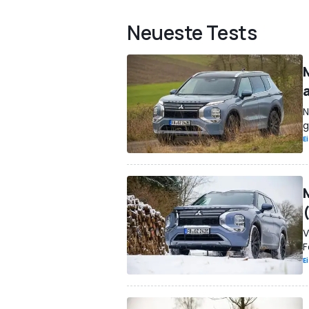
Neueste Tests
N
g
E
V
F
E