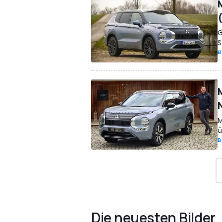
G
S
E
M
ü
E
Die neuesten Bilder