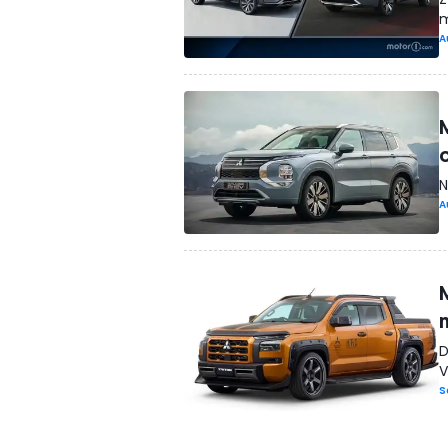
m
A
N
A
D
V
S