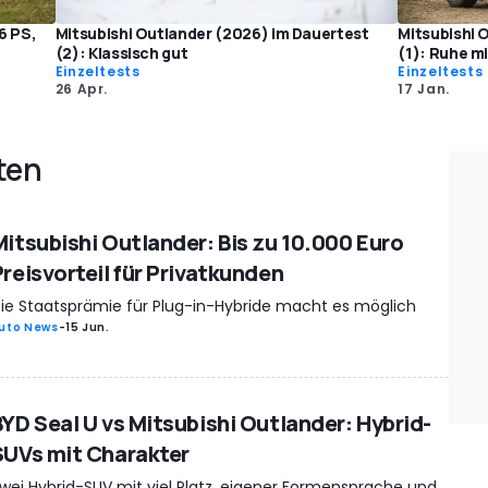
6 PS,
Mitsubishi Outlander (2026) im Dauertest
Mitsubishi 
(2): Klassisch gut
(1): Ruhe m
Einzeltests
Einzeltests
26 Apr.
17 Jan.
ten
Mitsubishi Outlander: Bis zu 10.000 Euro
Preisvorteil für Privatkunden
ie Staatsprämie für Plug-in-Hybride macht es möglich
uto News
-
15 Jun.
BYD Seal U vs Mitsubishi Outlander: Hybrid-
SUVs mit Charakter
wei Hybrid-SUV mit viel Platz, eigener Formensprache und