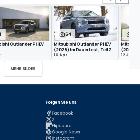
4
54
35
bishi Outlander PHEV
Mitsubishi Outlander PHEV
Mitsubis
(2026) im Dauertest, Teil 2
(2026) im
.
10 Apr.
12 Jan.
MEHR BILDER
Folgen Sie uns
Facebook
X
Flipboard
Google News
Instagram