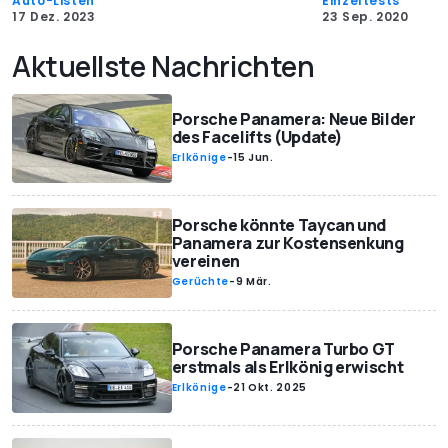
Auto-Listen
Einzeltests
17 Dez. 2023
23 Sep. 2020
Aktuellste Nachrichten
Porsche Panamera: Neue Bilder
des Facelifts (Update)
Erlkönige
-
15 Jun.
Porsche könnte Taycan und
Panamera zur Kostensenkung
vereinen
Gerüchte
-
9 Mär.
Porsche Panamera Turbo GT
erstmals als Erlkönig erwischt
Erlkönige
-
21 Okt. 2025