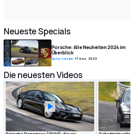
Neueste Specials
Porsche: Alle Neuheiten 2024 im
Überblick
Auto-Listen
-
17 Dez. 2023
Die neuesten Videos
Porsche Panamera (2020): Neuer
Geheimnisvoller