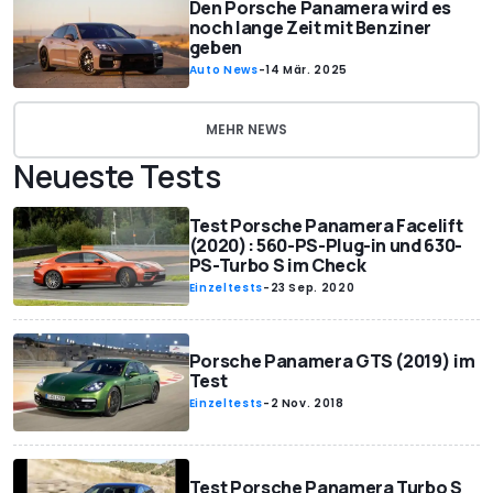
Den Porsche Panamera wird es
noch lange Zeit mit Benziner
geben
Auto News
-
14 Mär. 2025
MEHR NEWS
Neueste Tests
Test Porsche Panamera Facelift
(2020): 560-PS-Plug-in und 630-
PS-Turbo S im Check
Einzeltests
-
23 Sep. 2020
Porsche Panamera GTS (2019) im
Test
Einzeltests
-
2 Nov. 2018
Test Porsche Panamera Turbo S