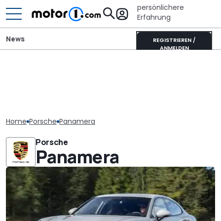
persönlichere
Erfahrung
News
REGISTRIEREN /
ANMELDEN
Home
Porsche
Panamera
Porsche
Panamera