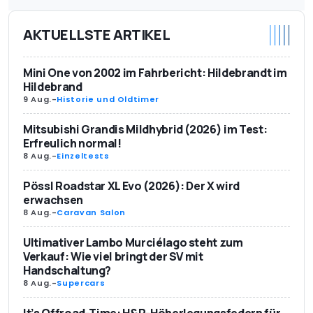
AKTUELLSTE ARTIKEL
Mini One von 2002 im Fahrbericht: Hildebrandt im
Hildebrand
9 Aug.
-
Historie und Oldtimer
Mitsubishi Grandis Mildhybrid (2026) im Test:
Erfreulich normal!
8 Aug.
-
Einzeltests
Pössl Roadstar XL Evo (2026): Der X wird
erwachsen
8 Aug.
-
Caravan Salon
Ultimativer Lambo Murciélago steht zum
Verkauf: Wie viel bringt der SV mit
Handschaltung?
8 Aug.
-
Supercars
It’s Offroad-Time: H&R-Höherlegungsfedern für