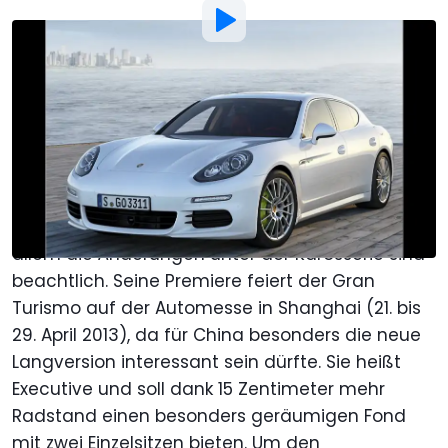
Von
:
Henry Dinger
3. Apr. 2013
um
11:44 Uhr
Als bevorzugte Quelle Motor1.com
auf Google hinzufügen
Porsche hat den Panamera überarbeitet und
dessen Blechkleid markanter gestaltet. Doch vor
allem die Änderungen unter der Karosserie sind
beachtlich. Seine Premiere feiert der Gran
Turismo auf der Automesse in Shanghai (21. bis
29. April 2013), da für China besonders die neue
Langversion interessant sein dürfte. Sie heißt
Executive und soll dank 15 Zentimeter mehr
Radstand einen besonders geräumigen Fond
mit zwei Einzelsitzen bieten. Um den