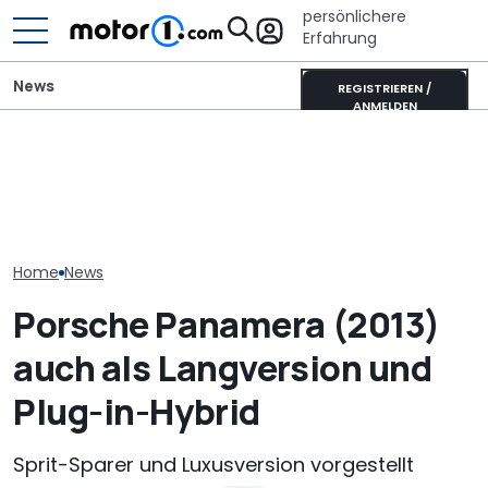
persönlichere
Erfahrung
News
REGISTRIEREN /
ANMELDEN
Porsche verlängert
Mitsubishi Grandis
Porsche versc
Standortsicherung um
Mildhybrid (2026) im Test:
Sparkurs: Weit
fünf Jahre bis 2035
Erfreulich normal!
Jobs auf der 
Home
News
Porsche Panamera (2013)
auch als Langversion und
Plug-in-Hybrid
Sprit-Sparer und Luxusversion vorgestellt