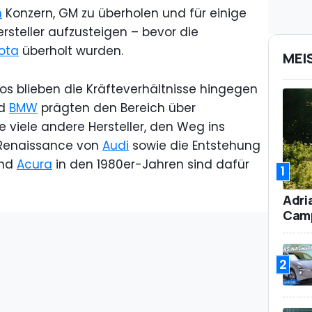
n
Konzern, GM zu überholen und für einige
rsteller aufzusteigen – bevor die
ota
überholt wurden.
MEI
 blieben die Kräfteverhältnisse hingegen
d
BMW
prägten den Bereich über
te viele andere Hersteller, den Weg ins
 Renaissance von
Audi
sowie die Entstehung
nd
Acura
in den 1980er-Jahren sind dafür
1
Adri
Camp
2