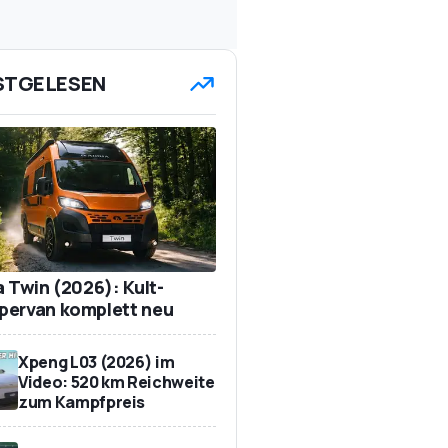
STGELESEN
a Twin (2026): Kult-
ervan komplett neu
Xpeng L03 (2026) im
Video: 520 km Reichweite
zum Kampfpreis