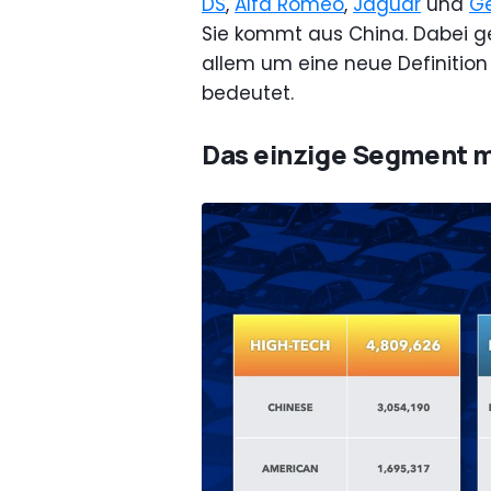
DS
,
Alfa Romeo
,
Jaguar
und
Ge
Sie kommt aus China. Dabei ge
allem um eine neue Definitio
bedeutet.
Das einzige Segment 