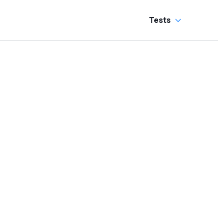
andschaltung?
Sechszylinder-
Sound
Tests