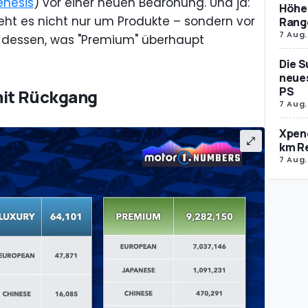
nesis
) vor einer neuen Bedrohung. Und ja:
Höher
ht es nicht nur um Produkte – sondern vor
Rang
7 Aug.
n dessen, was "Premium" überhaupt
Die S
neues
PS
mit Rückgang
7 Aug.
Xpeng
km R
7 Aug.