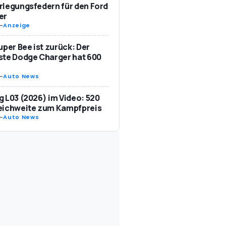
legungsfedern für den Ford
er
-
Anzeige
uper Bee ist zurück: Der
te Dodge Charger hat 600
-
Auto News
 L03 (2026) im Video: 520
eichweite zum Kampfpreis
-
Auto News