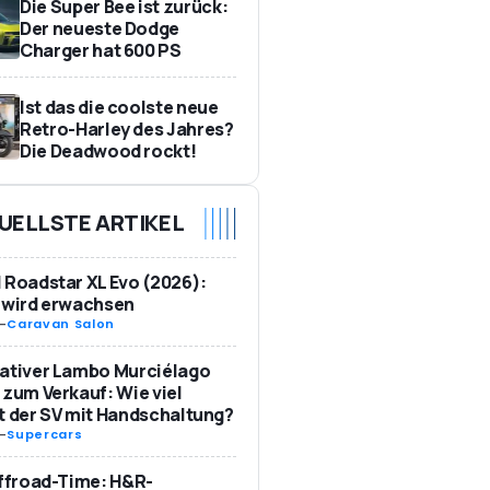
Die Super Bee ist zurück:
Der neueste Dodge
Charger hat 600 PS
Ist das die coolste neue
Retro-Harley des Jahres?
Die Deadwood rockt!
UELLSTE ARTIKEL
 Roadstar XL Evo (2026):
 wird erwachsen
-
Caravan Salon
ativer Lambo Murciélago
 zum Verkauf: Wie viel
t der SV mit Handschaltung?
-
Supercars
Offroad-Time: H&R-