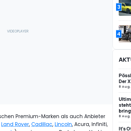
3
4
AKT
Pössl
Der X
8 Aug.
Ultim
steht
bring
tschen Premium-Marken als auch Anbieter
8 Aug.
,
Land Rover
,
Cadillac
,
Lincoln
, Acura, Infiniti,
It’s 