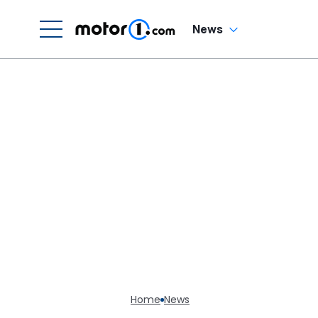
H
News
Home
News