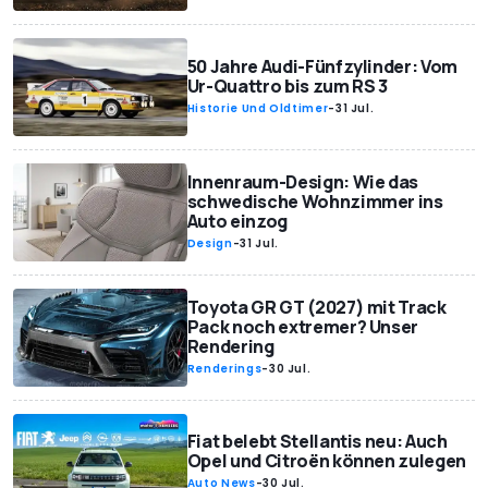
50 Jahre Audi-Fünfzylinder: Vom
Ur-Quattro bis zum RS 3
Historie Und Oldtimer
-
31 Jul.
Innenraum-Design: Wie das
schwedische Wohnzimmer ins
Auto einzog
Design
-
31 Jul.
Toyota GR GT (2027) mit Track
Pack noch extremer? Unser
Rendering
Renderings
-
30 Jul.
Fiat belebt Stellantis neu: Auch
Opel und Citroën können zulegen
Auto News
-
30 Jul.