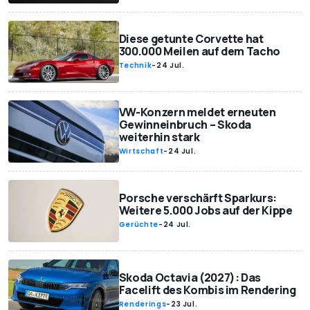
Diese getunte Corvette hat
300.000 Meilen auf dem Tacho
Technik
-
24 Jul.
VW-Konzern meldet erneuten
Gewinneinbruch – Skoda
weiterhin stark
Wirtschaft
-
24 Jul.
Porsche verschärft Sparkurs:
Weitere 5.000 Jobs auf der Kippe
Gerüchte
-
24 Jul.
Skoda Octavia (2027): Das
Facelift des Kombis im Rendering
Renderings
-
23 Jul.