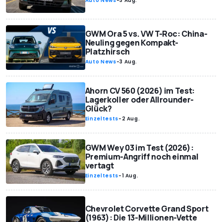
Auto News
-
3 Aug.
GWM Ora 5 vs. VW T-Roc: China-
Neuling gegen Kompakt-
Platzhirsch
Auto News
-
3 Aug.
Ahorn CV 560 (2026) im Test:
Lagerkoller oder Allrounder-
Glück?
Einzeltests
-
2 Aug.
GWM Wey 03 im Test (2026):
Premium-Angriff noch einmal
vertagt
Einzeltests
-
1 Aug.
Chevrolet Corvette Grand Sport
(1963): Die 13-Millionen-Vette