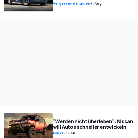
Vergessene Studien
-
1 Aug.
"Werden nicht überleben": Nissan
will Autos schneller entwickeln
Markt
-
31 Jul.