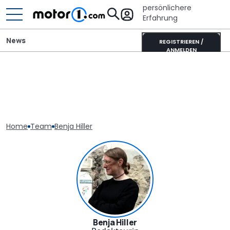
persönlichere
Erfahrung
News
REGISTRIEREN /
ANMELDEN
Home
Team
Benja Hiller
Benja Hiller