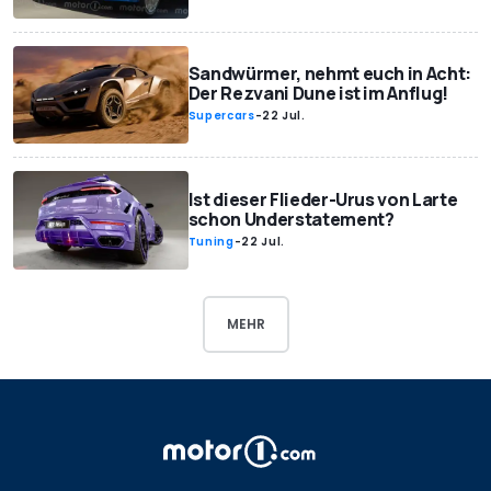
Sandwürmer, nehmt euch in Acht:
Der Rezvani Dune ist im Anflug!
Supercars
-
22 Jul.
Ist dieser Flieder-Urus von Larte
schon Understatement?
Tuning
-
22 Jul.
MEHR