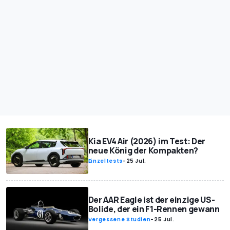
Kia EV4 Air (2026) im Test: Der
neue König der Kompakten?
Einzeltests
-
25 Jul.
Der AAR Eagle ist der einzige US-
Bolide, der ein F1-Rennen gewann
Vergessene Studien
-
25 Jul.