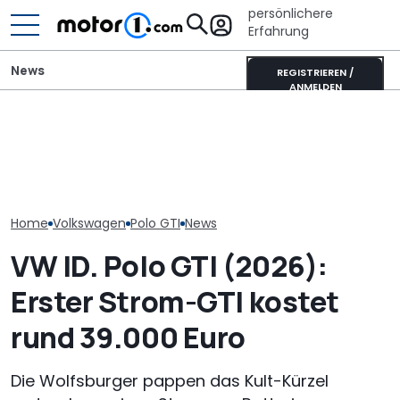
persönlichere
Erfahrung
News
REGISTRIEREN /
ANMELDEN
Unterwegs im
GWM Ora 5 vs. VW T-Roc:
Donkervoort P24 RS:
VW Golf GTI Ed
China-Neuling gegen
Nichts fühlt sich so
Werksabholung
Kompakt-Platzhirsch
lebendig an
Autostadt im 
Home
Volkswagen
Polo GTI
News
VW ID. Polo GTI (2026):
Erster Strom-GTI kostet
rund 39.000 Euro
Die Wolfsburger pappen das Kult-Kürzel