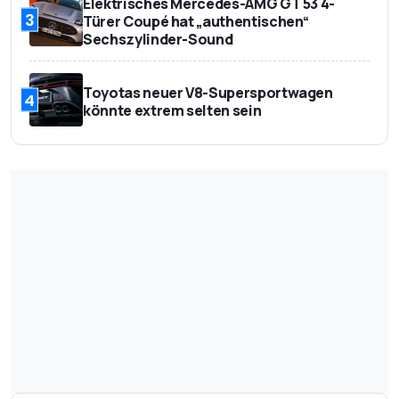
Elektrisches Mercedes-AMG GT 53 4-
3
Türer Coupé hat „authentischen“
Sechszylinder-Sound
Toyotas neuer V8-Supersportwagen
4
könnte extrem selten sein