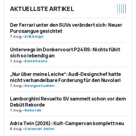
AKTUELLSTE ARTIKEL
Der Ferrari unter den SUVs verändert sich: Neuer
Purosangue gesichtet
7 Aug.
-
Erlkönige
Unterwegs im Donkervoort P24 RS: Nichts fühlt
sich so lebendig an
7 Aug.
-
Einzeltests
„Nur über meine Leiche“: Audi-Designchef hatte
nicht verhandelbare Forderung für den Nuvolari
7 Aug.
-
Designstudien
Lamborghini Revuelto SV sammelt schon vor dem
Debüt Rekorde
7 Aug.
-
Rekorde
Adria Twin (2026): Kult-Campervan komplett neu
6 Aug.
-
Caravan Salon