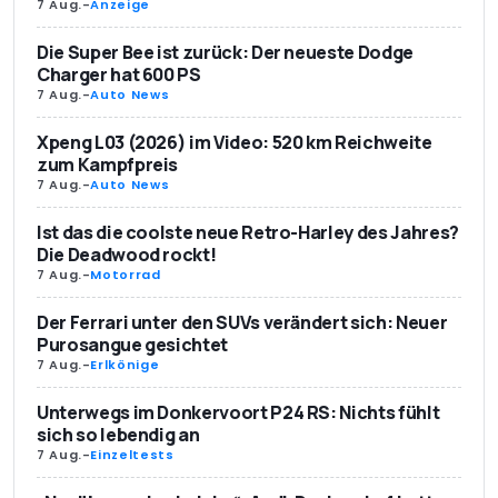
7 Aug.
-
Anzeige
Die Super Bee ist zurück: Der neueste Dodge
Charger hat 600 PS
7 Aug.
-
Auto News
Xpeng L03 (2026) im Video: 520 km Reichweite
zum Kampfpreis
7 Aug.
-
Auto News
Ist das die coolste neue Retro-Harley des Jahres?
Die Deadwood rockt!
7 Aug.
-
Motorrad
Der Ferrari unter den SUVs verändert sich: Neuer
Purosangue gesichtet
7 Aug.
-
Erlkönige
Unterwegs im Donkervoort P24 RS: Nichts fühlt
sich so lebendig an
7 Aug.
-
Einzeltests