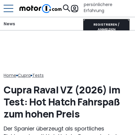
persönlichere
Erfahrung
News
REGISTRIEREN /
ANMELDEN
Volkswagen-Konzern:
It’s Offroad-Time: H&R-
Diese Baureih
Massiver Absatzverlust in
Höherlegungsfedern für
der Volkswag
China
den Ford Ranger
bis 2030 strei
Home
Cupra
Tests
Cupra Raval VZ (2026) im
Test: Hot Hatch Fahrspaß
zum hohen Preis
Der Spanier überzeugt als sportliches