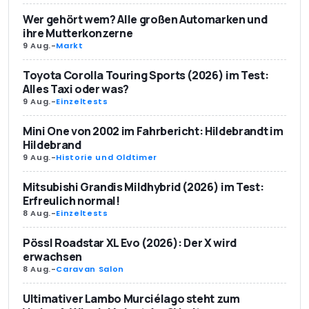
Wer gehört wem? Alle großen Automarken und
ihre Mutterkonzerne
9 Aug.
-
Markt
Toyota Corolla Touring Sports (2026) im Test:
Alles Taxi oder was?
9 Aug.
-
Einzeltests
Mini One von 2002 im Fahrbericht: Hildebrandt im
Hildebrand
9 Aug.
-
Historie und Oldtimer
Mitsubishi Grandis Mildhybrid (2026) im Test:
Erfreulich normal!
8 Aug.
-
Einzeltests
Pössl Roadstar XL Evo (2026): Der X wird
erwachsen
8 Aug.
-
Caravan Salon
Ultimativer Lambo Murciélago steht zum