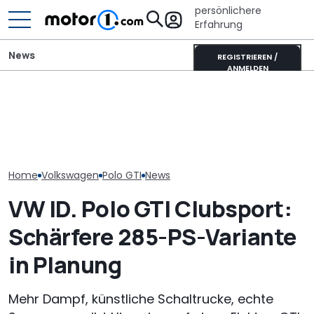
persönlichere
Erfahrung
News
REGISTRIEREN /
ANMELDEN
Wer gehört wem? Alle
Toyota Corolla Touring
GWM Ora 5 vs.
großen Automarken und
Sports (2026) im Test:
China-Neulin
ihre Mutterkonzerne
Alles Taxi oder was?
Kompakt-Plat
Home
Volkswagen
Polo GTI
News
VW ID. Polo GTI Clubsport:
Schärfere 285-PS-Variante
in Planung
Mehr Dampf, künstliche Schaltrucke, echte