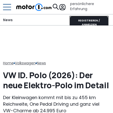
persönlichere
Erfahrung
News
REGISTRIEREN /
ANMELDEN
Ultimativer Lambo
GWM Ora 5 vs. VW T-Roc:
Murciélago steht zum
VW Golf GTI Ed
China-Neuling gegen
Verkauf: Wie viel bringt
Werksabholung
Kompakt-Platzhirsch
der SV mit
Autostadt im 
Handschaltung?
Home
Volkswagen
News
VW ID. Polo (2026): Der
neue Elektro-Polo im Detail
Der Kleinwagen kommt mit bis zu 455 km
Reichweite, One Pedal Driving und ganz viel
VW-Charme ab 24.995 Euro