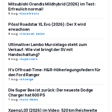
Mitsubishi Grandis Mildhybrid (2026) im Test:
Erfreulich normal!
8 Aug.
-
Einzeltests
Pössl Roadstar XL Evo (2026): Der X wird
erwachsen
8 Aug.
-
Caravan Salon
Ultimativer Lambo Murciélago steht zum
Verkauf: Wie viel bringt der SV mit
Handschaltung?
8 Aug.
-
Supercars
It’s Offroad-Time: H&R-Höherlegungsfedern für
den Ford Ranger
7 Aug.
-
Anzeige
Die Super Bee ist zurück: Der neueste Dodge
Charger hat 600 PS
7 Aug.
-
Auto News
Xpeng L03 (2026) im Video: 520 km Reichweite