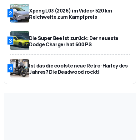
Xpeng L03 (2026) im Video: 520 km
2
Reichweite zum Kampfpreis
Die Super Bee ist zurück: Der neueste
3
Dodge Charger hat 600 PS
Ist das die coolste neue Retro-Harley des
4
Jahres? Die Deadwood rockt!