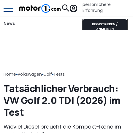
persönlichere
Erfahrung
News
REGISTRIEREN /
ANMELDEN
VW baut offiziellen 1.000-
Toyota Corolla Touring
VW startet in 
PS-Golf mit Audi-
Sports (2026) im Test:
Vollhybrid-Ära
Fünfzylinder (Update)
Alles Taxi oder was?
T-Roc im Vorv
Home
Volkswagen
Golf
Tests
Tatsächlicher Verbrauch:
VW Golf 2.0 TDI (2026) im
Test
Wieviel Diesel braucht die Kompakt-Ikone im