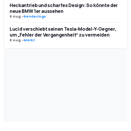
Heckantrieb und scharfes Design: So könnte der
neue BMW 1er aussehen
6 Aug.
-
Renderings
Lucid verschiebt seinen Tesla-Model-Y-Gegner,
um „Fehler der Vergangenheit“ zu vermeiden
6 Aug.
-
Markt