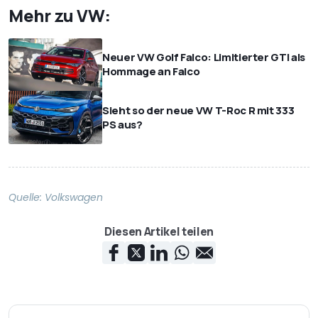
Mehr zu VW:
Neuer VW Golf Falco: Limitierter GTI als
Hommage an Falco
Sieht so der neue VW T-Roc R mit 333
PS aus?
Quelle:
Volkswagen
Diesen Artikel teilen