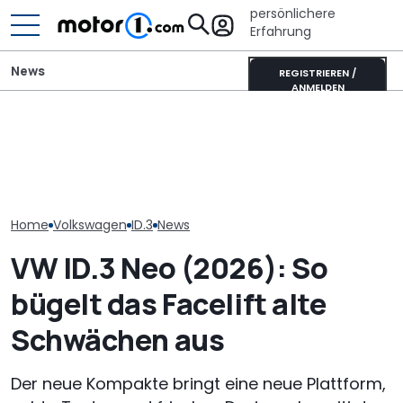
persönlichere
Erfahrung
News
REGISTRIEREN /
ANMELDEN
GWM Ora 5 vs. VW T-Roc:
Adria Twin (2026): Kult-
VW Golf GTI Ed
China-Neuling gegen
Campervan komplett
Werksabholung
Kompakt-Platzhirsch
neu
Autostadt im 
Home
Volkswagen
ID.3
News
VW ID.3 Neo (2026): So
bügelt das Facelift alte
Schwächen aus
Der neue Kompakte bringt eine neue Plattform,