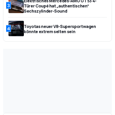
Elektrisches Mercedes-AMG GT 53 4-
3
Türer Coupé hat „authentischen“
Sechszylinder-Sound
Toyotas neuer V8-Supersportwagen
4
könnte extrem selten sein