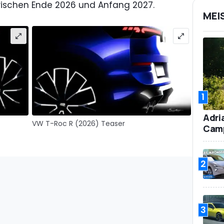
 zwischen Ende 2026 und Anfang 2027.
MEI
1
Adri
VW T-Roc R (2026) Teaser
Camp
2
3