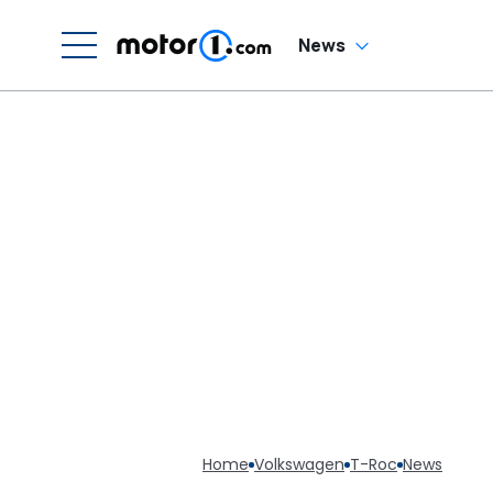
News
Home
Volkswagen
T-Roc
News