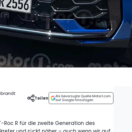
debrandt
Als bevorzugte Quelle Motor1.com
Teilen
auf Google hinzufügen
-Roc R für die zweite Generation des
kreter und rückt näher – auch wenn wir auf