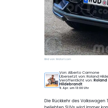
Bild von:
Motor1.com
Von
: Alberto Carmone
Übersetzt von
: Roland Hil
Veröffentlicht von
:
Roland
Hildebrandt
9. Apr.
um
13:00 Uhr
Die Rückkehr des Volkswagen T
beliebten SUVs wird immer kon