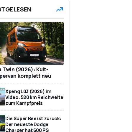
STGELESEN
a Twin (2026): Kult-
ervan komplett neu
Xpeng L03 (2026) im
Video: 520 km Reichweite
zum Kampfpreis
Die Super Bee ist zurück:
Der neueste Dodge
Charger hat 600 PS