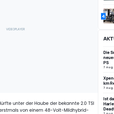
4
AKT
Die S
neues
PS
7 Aug.
Xpeng
km R
7 Aug.
Ist d
dürfte unter der Haube der bekannte 2.0 TSI
Harle
Dead
e erstmals von einem 48-Volt-Mildhybrid-
7 Aug.