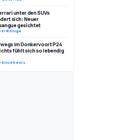
errari unter den SUVs
dert sich: Neuer
sangue gesichtet
-
Erlkönige
rwegs im Donkervoort P24
ichts fühlt sich so lebendig
-
Einzeltests