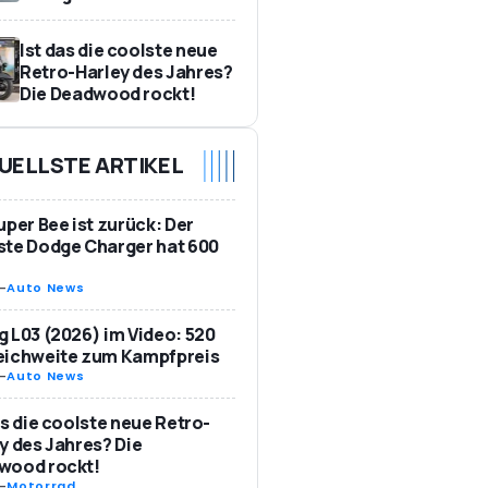
Ist das die coolste neue
Retro-Harley des Jahres?
Die Deadwood rockt!
UELLSTE ARTIKEL
uper Bee ist zurück: Der
te Dodge Charger hat 600
-
Auto News
 L03 (2026) im Video: 520
eichweite zum Kampfpreis
-
Auto News
as die coolste neue Retro-
y des Jahres? Die
wood rockt!
-
Motorrad