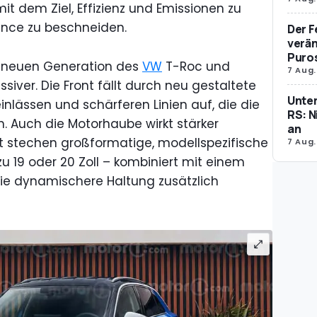
t dem Ziel, Effizienz und Emissionen zu
ance zu beschneiden.
Der F
verän
Puro
r neuen Generation des
VW
T-Roc und
7 Aug.
ssiver. Die Front fällt durch neu gestaltete
Unte
nlässen und schärferen Linien auf, die die
RS: N
n. Auch die Motorhaube wirkt stärker
an
cht stechen großformatige, modellspezifische
7 Aug.
zu 19 oder 20 Zoll – kombiniert mit einem
die dynamischere Haltung zusätzlich