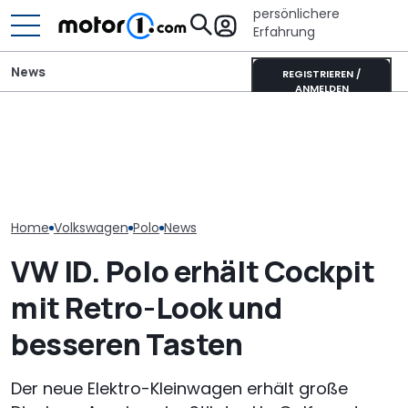
persönlichere
Erfahrung
News
REGISTRIEREN /
ANMELDEN
Mitsubishi Grandis
GWM Ora 5 vs.
So sieht der neue VW ID.
Mildhybrid (2026) im Test:
China-Neulin
Polo für 25.000 Euro aus
Erfreulich normal!
Kompakt-Plat
Home
Volkswagen
Polo
News
VW ID. Polo erhält Cockpit
mit Retro-Look und
besseren Tasten
Der neue Elektro-Kleinwagen erhält große