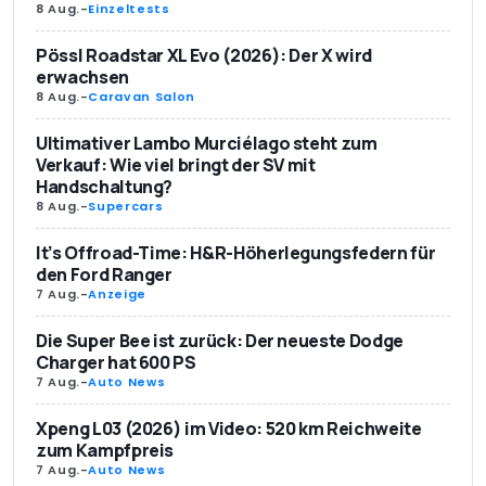
8 Aug.
-
Einzeltests
Pössl Roadstar XL Evo (2026): Der X wird
erwachsen
8 Aug.
-
Caravan Salon
Ultimativer Lambo Murciélago steht zum
Verkauf: Wie viel bringt der SV mit
Handschaltung?
8 Aug.
-
Supercars
It’s Offroad-Time: H&R-Höherlegungsfedern für
den Ford Ranger
7 Aug.
-
Anzeige
Die Super Bee ist zurück: Der neueste Dodge
Charger hat 600 PS
7 Aug.
-
Auto News
Xpeng L03 (2026) im Video: 520 km Reichweite
zum Kampfpreis
7 Aug.
-
Auto News