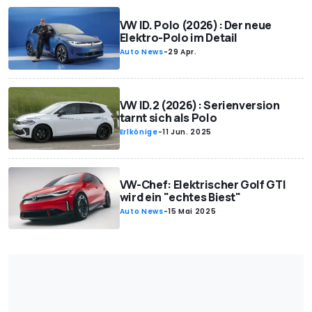
VW ID. Polo (2026): Der neue
Elektro-Polo im Detail
Auto News
-
29 Apr.
VW ID.2 (2026): Serienversion
tarnt sich als Polo
Erlkönige
-
11 Jun. 2025
VW-Chef: Elektrischer Golf GTI
wird ein "echtes Biest"
Auto News
-
15 Mai 2025