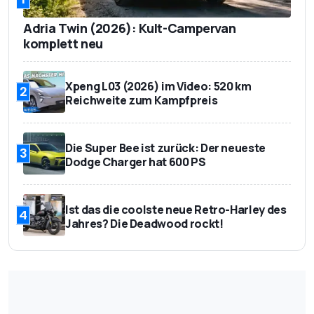
Adria Twin (2026): Kult-Campervan
komplett neu
Xpeng L03 (2026) im Video: 520 km
2
Reichweite zum Kampfpreis
Die Super Bee ist zurück: Der neueste
3
Dodge Charger hat 600 PS
Ist das die coolste neue Retro-Harley des
4
Jahres? Die Deadwood rockt!