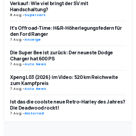
Verkauf: Wie viel bringt der SV mit
Handschaltung?
8 Aug.
-
Supercars
It’s Offroad-Time: H&R-Höherlegungsfedern für
den Ford Ranger
7 Aug.
-
Anzeige
Die Super Bee ist zurück: Der neueste Dodge
Charger hat 600 PS
7 Aug.
-
Auto News
Xpeng L03 (2026) im Video: 520 km Reichweite
zum Kampfpreis
7 Aug.
-
Auto News
Ist das die coolste neue Retro-Harley des Jahres?
Die Deadwood rockt!
7 Aug.
-
Motorrad