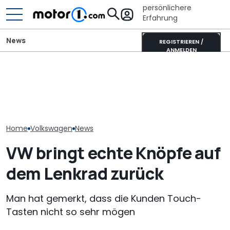
persönlichere
Erfahrung
News
REGISTRIEREN /
ANMELDEN
GWM Ora 5 vs. VW T-Roc:
Mitsubishi Grandis
VW Golf GTI Ed
China-Neuling gegen
Mildhybrid (2026) im Test:
Werksabholung
Kompakt-Platzhirsch
Erfreulich normal!
Autostadt im 
Home
Volkswagen
News
VW bringt echte Knöpfe auf
dem Lenkrad zurück
Man hat gemerkt, dass die Kunden Touch-
Tasten nicht so sehr mögen