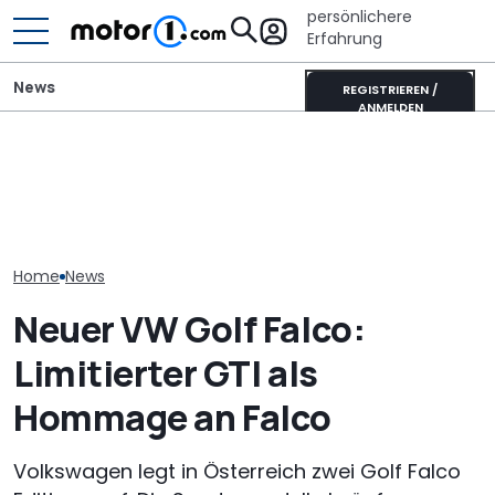
persönlichere
Erfahrung
News
REGISTRIEREN /
ANMELDEN
Der Ferrari unter den
VW baut offiziellen 1.000-
SUVs verändert sich:
VW startet in 
PS-Golf mit Audi-
Neuer Purosangue
Vollhybrid-Ära
Fünfzylinder (Update)
gesichtet
T-Roc im Vorv
Home
News
Neuer VW Golf Falco:
Limitierter GTI als
Hommage an Falco
Volkswagen legt in Österreich zwei Golf Falco