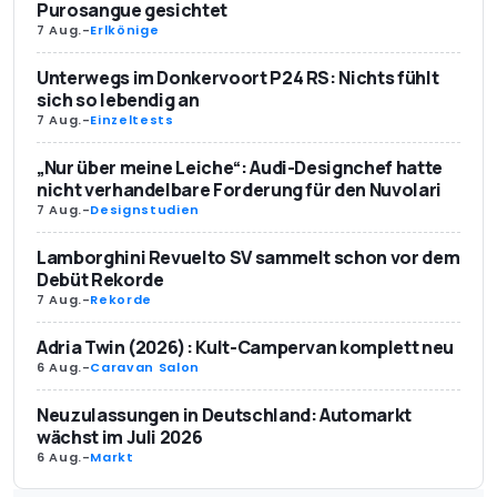
Purosangue gesichtet
7 Aug.
-
Erlkönige
Unterwegs im Donkervoort P24 RS: Nichts fühlt
sich so lebendig an
7 Aug.
-
Einzeltests
„Nur über meine Leiche“: Audi-Designchef hatte
nicht verhandelbare Forderung für den Nuvolari
7 Aug.
-
Designstudien
Lamborghini Revuelto SV sammelt schon vor dem
Debüt Rekorde
7 Aug.
-
Rekorde
Adria Twin (2026): Kult-Campervan komplett neu
6 Aug.
-
Caravan Salon
Neuzulassungen in Deutschland: Automarkt
wächst im Juli 2026
6 Aug.
-
Markt