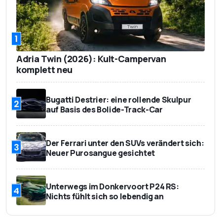
1
Adria Twin (2026): Kult-Campervan
komplett neu
Bugatti Destrier: eine rollende Skulpur
2
auf Basis des Bolide-Track-Car
Der Ferrari unter den SUVs verändert sich:
3
Neuer Purosangue gesichtet
Unterwegs im Donkervoort P24 RS:
4
Nichts fühlt sich so lebendig an