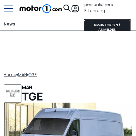
persönlichere
Erfahrung
News
REGISTRIEREN /
ANMELDEN
Home
MAN
TGE
MAN
TGE