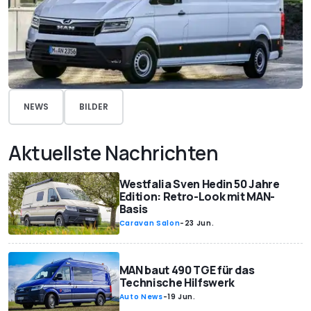
NEWS
BILDER
Aktuellste Nachrichten
Westfalia Sven Hedin 50 Jahre
Edition: Retro-Look mit MAN-
Basis
Caravan Salon
-
23 Jun.
MAN baut 490 TGE für das
Technische Hilfswerk
Auto News
-
19 Jun.