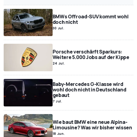
BMWs Offroad-SUV kommt wohl
doch nicht
30 Jul.
Porsche verschärft Sparkurs:
Weitere 5.000 Jobs auf der Kippe
24 Jul.
Baby-Mercedes G-Klasse wird
wohl doch nicht in Deutschland
gebaut
7 Jul.
Wie baut BMW eine neue Alpina-
Limousine? Was wir bisher wissen
18 Jun.