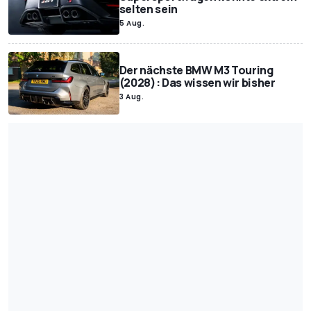
selten sein
Trending
Sicherheit
Videospiele
In eigener Sache
5 Aug.
Motorsport.com
Motorsport.com
Tipps und Tests
Der nächste BMW M3 Touring
(2028): Das wissen wir bisher
3 Aug.