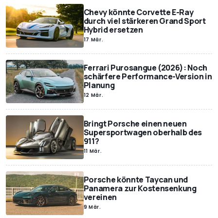
Chevy könnte Corvette E-Ray
durch viel stärkeren Grand Sport
Hybrid ersetzen
17 Mär.
Ferrari Purosangue (2026): Noch
schärfere Performance-Version in
Planung
12 Mär.
Bringt Porsche einen neuen
Supersportwagen oberhalb des
911?
11 Mär.
Porsche könnte Taycan und
Panamera zur Kostensenkung
vereinen
9 Mär.