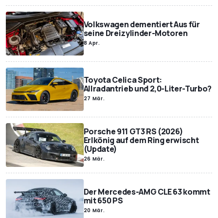
Volkswagen dementiert Aus für
seine Dreizylinder-Motoren
8 Apr.
Toyota Celica Sport:
Allradantrieb und 2,0-Liter-Turbo?
27 Mär.
Porsche 911 GT3 RS (2026)
Erlkönig auf dem Ring erwischt
(Update)
26 Mär.
Der Mercedes-AMG CLE 63 kommt
mit 650 PS
20 Mär.