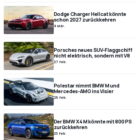
Dodge Charger Hellcat könnte
schon 2027 zurückkehren
4 Mär.
Porsches neues SUV-Flaggschiff
nicht elektrisch, sondern mit V8
27 Feb.
Polestar nimmt BMW M und
Mercedes-AMG ins Visier
25 Feb.
Der BMW X4 M könnte mit 800 PS
zurückkehren
23 Feb.