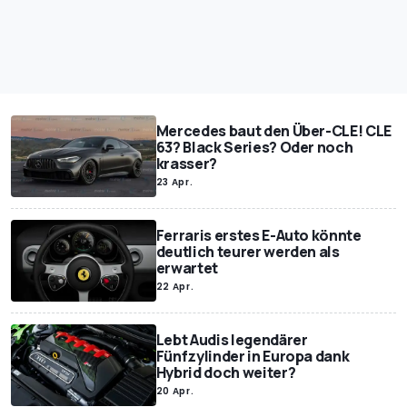
Mercedes baut den Über-CLE! CLE
63? Black Series? Oder noch
krasser?
23 Apr.
Ferraris erstes E-Auto könnte
deutlich teurer werden als
erwartet
22 Apr.
Lebt Audis legendärer
Fünfzylinder in Europa dank
Hybrid doch weiter?
20 Apr.