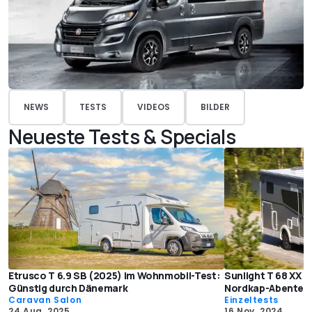
NEWS
TESTS
VIDEOS
BILDER
Neueste Tests & Specials
Etrusco T 6.9 SB (2025) im Wohnmobil-Test:
Sunlight T 68 XX "
Günstig durch Dänemark
Nordkap-Abenteu
Caravan Salon
Einzeltests
24 Aug. 2025
16 Nov. 2024