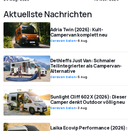
Aktuellste Nachrichten
Adria Twin (2026): Kult-
Campervan komplett neu
Caravan Salon
-
6 Aug.
Dethleffs Just Van: Schmaler
Teilintegrierter als Campervan-
Alternative
Caravan Salon
-
5 Aug.
Sunlight Cliff 602 X (2026): Dieser
Camper denkt Outdoor völlig neu
Caravan Salon
-
3 Aug.
Laika Ecovip Performance (2026):