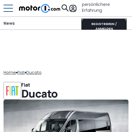
persönlichere
Erfahrung
News
REGISTRIEREN /
ANMELDEN
Home
Fiat
Ducato
Fiat
Ducato