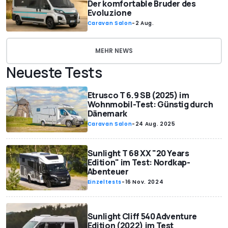
Der komfortable Bruder des
Evoluzione
Caravan Salon
-
2 Aug.
MEHR NEWS
Neueste Tests
Etrusco T 6.9 SB (2025) im
Wohnmobil-Test: Günstig durch
Dänemark
Caravan Salon
-
24 Aug. 2025
Sunlight T 68 XX "20 Years
Edition" im Test: Nordkap-
Abenteuer
Einzeltests
-
16 Nov. 2024
Sunlight Cliff 540 Adventure
Edition (2022) im Test