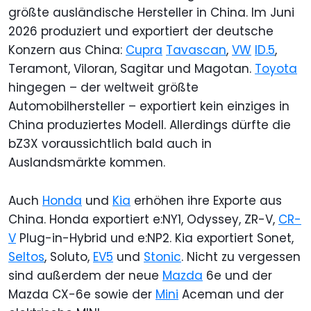
größte ausländische Hersteller in China. Im Juni
2026 produziert und exportiert der deutsche
Konzern aus China:
Cupra
Tavascan
,
VW
ID.5
,
Teramont, Viloran, Sagitar und Magotan.
Toyota
hingegen – der weltweit größte
Automobilhersteller – exportiert kein einziges in
China produziertes Modell. Allerdings dürfte die
bZ3X voraussichtlich bald auch in
Auslandsmärkte kommen.
Auch
Honda
und
Kia
erhöhen ihre Exporte aus
China. Honda exportiert e:NY1, Odyssey, ZR-V,
CR-
V
Plug-in-Hybrid und e:NP2. Kia exportiert Sonet,
Seltos
, Soluto,
EV5
und
Stonic
. Nicht zu vergessen
sind außerdem der neue
Mazda
6e und der
Mazda CX-6e sowie der
Mini
Aceman und der