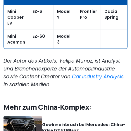
Mini
EZ-6
Model
Frontier
Dacia
Cooper
Y
Pro
Spring
EV
Mini
EZ-60
Model
Aceman
3
Der Autor des Artikels, Felipe Munoz, ist Analyst
und Branchenexperte der Automobilindustrie
sowie Content Creator von
Car Industry Analysis
in sozialen Medien
Mehr zum China-Komplex:
Gewinneinbruch bei Mercedes: China-
Krise trübt Bilanz