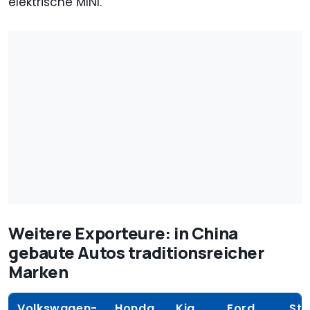
elektrische MINI.
Weitere Exporteure: in China
gebaute Autos traditionsreicher
Marken
Volkswagen-
Honda
Kia
Ford
Ste