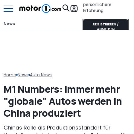
persönlichere
Erfahrung
News
REGISTRIEREN /
ANMELDEN
Audi Q9 vs. Mercedes GLS:
Hymer B-Klasse
Die Super Bee 
Premium-Dickschiffe im
MasterLine (2026): Das
Der neueste 
Vergleich
Flaggschiff wird neu
Charger hat 6
Home
News
Auto News
M1 Numbers: Immer mehr
"globale" Autos werden in
China produziert
Chinas Rolle als Produktionsstandort für