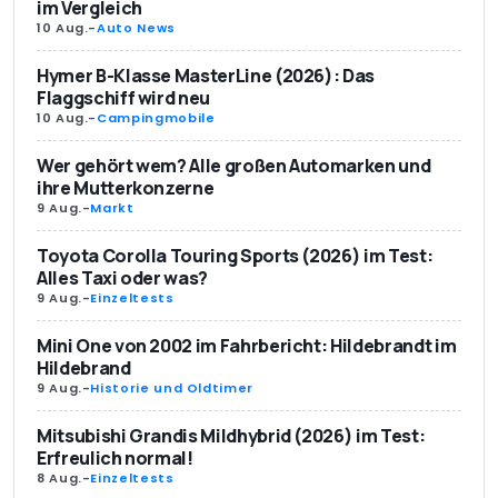
im Vergleich
10 Aug.
-
Auto News
Hymer B-Klasse MasterLine (2026): Das
Flaggschiff wird neu
10 Aug.
-
Campingmobile
Wer gehört wem? Alle großen Automarken und
ihre Mutterkonzerne
9 Aug.
-
Markt
Toyota Corolla Touring Sports (2026) im Test:
Alles Taxi oder was?
9 Aug.
-
Einzeltests
Mini One von 2002 im Fahrbericht: Hildebrandt im
Hildebrand
9 Aug.
-
Historie und Oldtimer
Mitsubishi Grandis Mildhybrid (2026) im Test:
Erfreulich normal!
8 Aug.
-
Einzeltests