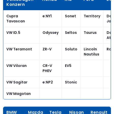
Konzern
Cupra
e:NY1
Sonet
Territory
Do
Tavascan
Jou
VW ID.5
Odyssey
Seltos
Taurus
Do
Att
VW Teramont
ZR-V
Soluto
Lincoln
Ram
Nautilus
VW Viloran
CR-V
EV5
PHEV
VW Sagitar
e:NP2
Stonic
VW Magotan
BMW
Mazda
Tesla
Nissan
Renault