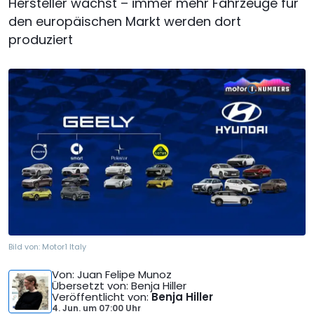
Hersteller wächst – immer mehr Fahrzeuge für
den europäischen Markt werden dort
produziert
Bild von:
Motor1 Italy
Von
: Juan Felipe Munoz
Übersetzt von
: Benja Hiller
Veröffentlicht von
:
Benja Hiller
4. Jun.
um
07:00 Uhr