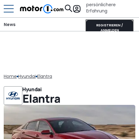
persönlichere
Erfahrung
News
REGISTRIEREN /
ANMELDEN
Home
Hyundai
Elantra
Hyundai
Elantra