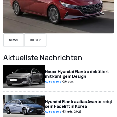
NEWS
BILDER
Aktuellste Nachrichten
Neuer Hyundai Elantra debütiert
mit kantigem Design
Auto News
-
26 Jun.
Hyundai Elantra alias Avante zeigt
sein Facelift in Korea
Auto News
-
13 Mär. 2023