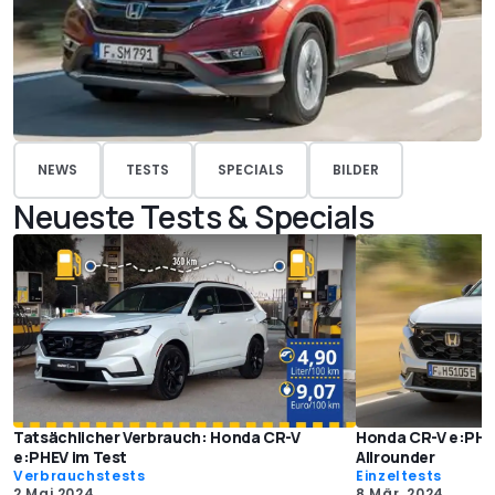
NEWS
TESTS
SPECIALS
BILDER
Neueste Tests & Specials
Tatsächlicher Verbrauch: Honda CR-V
Honda CR-V e:PHEV
e:PHEV im Test
Allrounder
Verbrauchstests
Einzeltests
2 Mai 2024
8 Mär. 2024