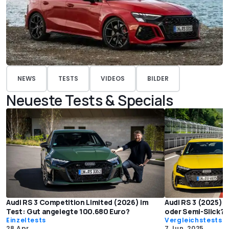
NEWS
TESTS
VIDEOS
BILDER
Neueste Tests & Specials
Audi RS 3 Competition Limited (2026) im
Audi RS 3 (2025) 
Test: Gut angelegte 100.680 Euro?
oder Semi-Slick?
Einzeltests
Vergleichstests
28 Apr.
7 Jun. 2025