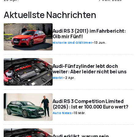
Aktuellste Nachrichten
Audi RS 3 (2011) im Fahrbericht:
Gib mir Fünf!
Historie Und Oldtimer
-
13 Jun.
Audi-Fünfzylinder lebt doch
weiter: Aber leider nicht bei uns
Markt
-
2 Apr.
Audi RS 3 Competition Limited
(2026): Ist er 100.000 Euro wert?
Auto News
-
10 Mär.
Audi erklärt, warum sein